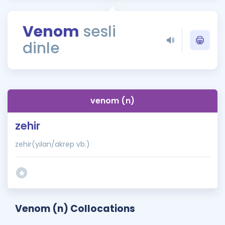
Puan Hesaplama
Venom
sesli
Rehberlik Aracı
dinle
ÖSYM Sınav Takvimi
Kampanyalar
Blog
venom (n)
İngilizce Gramer
zehir
zehir(yılan/akrep vb.)
Venom (n) Collocations