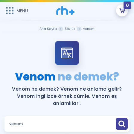
0
MENÜ
MENÜ
Üye Girişi
Ana Sayfa
Sözlük
venom
Online Dersler
Sepetin Şu An Boş.
Çalışma Paketleri
Remzi Hoca ile seni sınava hazırlayacak onlarca eğitim seni
bekliyor!
Kitaplar ve Kaynaklar
GİRİŞ YAP
Venom
ne demek?
Katılımcı Görüşleri
Şifremi Hatırlamıyorum
Venom ne demek? Venom ne anlama gelir?
Venom İngilizce örnek cümle. Venom eş
ÜYE DEĞİLİM
Faydalı Araçlar
anlamlıları.
Ücretsiz Kaynaklar
Blog
İngilizce Gramer
Hakkımızda
Kariyer
Sözlük
Soru & Cevap
İletişim