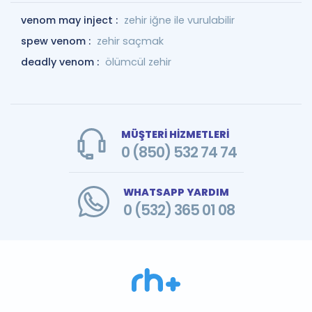
venom may inject :
zehir iğne ile vurulabilir
spew venom :
zehir saçmak
deadly venom :
ölümcül zehir
MÜŞTERİ HİZMETLERİ
0 (850) 532 74 74
WHATSAPP YARDIM
0 (532) 365 01 08