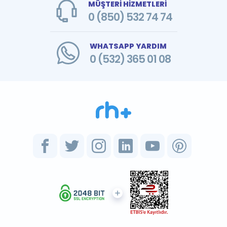
MÜŞTERİ HİZMETLERİ
0 (850) 532 74 74
WHATSAPP YARDIM
0 (532) 365 01 08