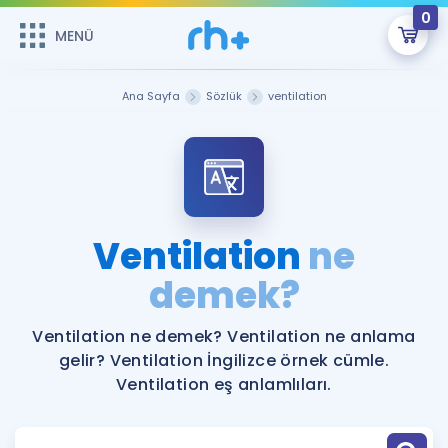
0
MENÜ
MENÜ
Üye Girişi
Ana Sayfa
Sözlük
ventilation
Online Dersler
Sepetin Şu An Boş.
Çalışma Paketleri
Remzi Hoca ile seni sınava hazırlayacak onlarca eğitim seni
bekliyor!
Kitaplar ve Kaynaklar
GİRİŞ YAP
Ventilation
ne
Katılımcı Görüşleri
demek?
Şifremi Hatırlamıyorum
ÜYE DEĞİLİM
Faydalı Araçlar
Ventilation ne demek? Ventilation ne anlama
gelir? Ventilation İngilizce örnek cümle.
Ücretsiz Kaynaklar
Blog
İngilizce Gramer
Ventilation eş anlamlıları.
Hakkımızda
Kariyer
Sözlük
Soru & Cevap
İletişim