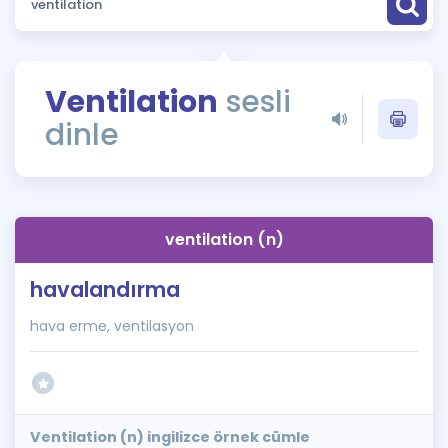
Puan Hesaplama
Rehberlik Aracı
Ventilation
sesli
ÖSYM Sınav Takvimi
dinle
Kampanyalar
Blog
ventilation (n)
İngilizce Gramer
havalandırma
hava erme, ventilasyon
Ventilation (n) ingilizce örnek cümle