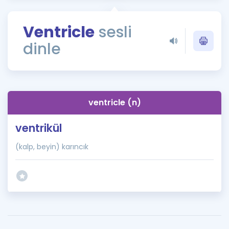
Puan Hesaplama
Ventricle
sesli
Rehberlik Aracı
dinle
ÖSYM Sınav Takvimi
Kampanyalar
Blog
ventricle (n)
İngilizce Gramer
ventrikül
(kalp, beyin) karıncık