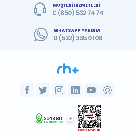
MÜŞTERİ HİZMETLERİ
0 (850) 532 74 74
WHATSAPP YARDIM
0 (532) 365 01 08