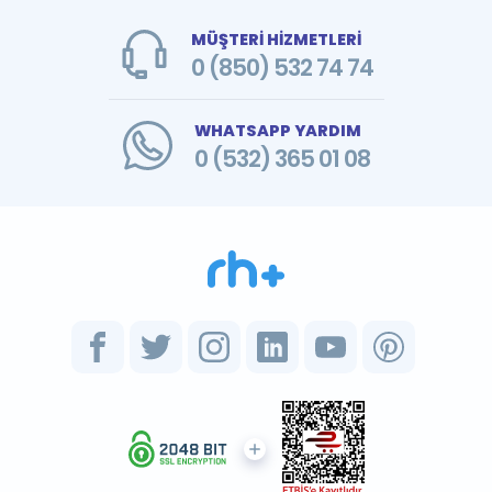
MÜŞTERİ HİZMETLERİ
0 (850) 532 74 74
WHATSAPP YARDIM
0 (532) 365 01 08