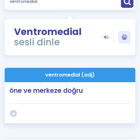
Puan Hesaplama
Rehberlik Aracı
Ventromedial
ÖSYM Sınav Takvimi
sesli dinle
Kampanyalar
Blog
ventromedial (adj)
İngilizce Gramer
öne ve merkeze doğru