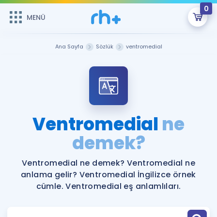
0
MENÜ
MENÜ
Üye Girişi
Ana Sayfa
Sözlük
ventromedial
Online Dersler
Sepetin Şu An Boş.
Çalışma Paketleri
Remzi Hoca ile seni sınava hazırlayacak onlarca eğitim seni
bekliyor!
Kitaplar ve Kaynaklar
GİRİŞ YAP
Ventromedial
ne
Katılımcı Görüşleri
demek?
Şifremi Hatırlamıyorum
ÜYE DEĞİLİM
Faydalı Araçlar
Ventromedial ne demek? Ventromedial ne
anlama gelir? Ventromedial İngilizce örnek
Ücretsiz Kaynaklar
Blog
İngilizce Gramer
cümle. Ventromedial eş anlamlıları.
Hakkımızda
Kariyer
Sözlük
Soru & Cevap
İletişim