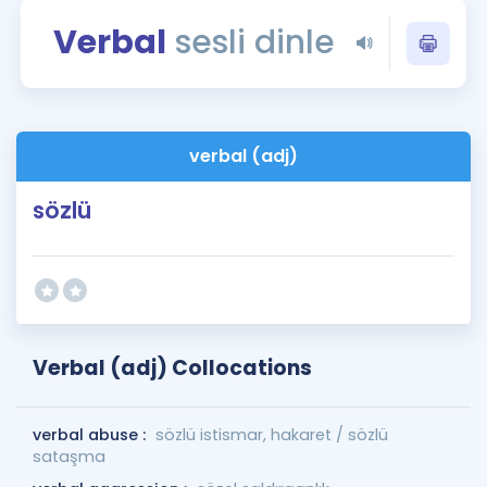
Puan Hesaplama
Verbal
sesli dinle
Rehberlik Aracı
ÖSYM Sınav Takvimi
verbal (adj)
Kampanyalar
sözlü
Blog
İngilizce Gramer
Verbal (adj) Collocations
verbal abuse :
sözlü istismar, hakaret / sözlü
sataşma