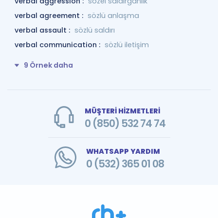
verbal aggression :
sözel saldırganlık
verbal agreement :
sözlü anlaşma
verbal assault :
sözlü saldırı
verbal communication :
sözlü iletişim
9 Örnek daha
MÜŞTERİ HİZMETLERİ
0 (850) 532 74 74
WHATSAPP YARDIM
0 (532) 365 01 08