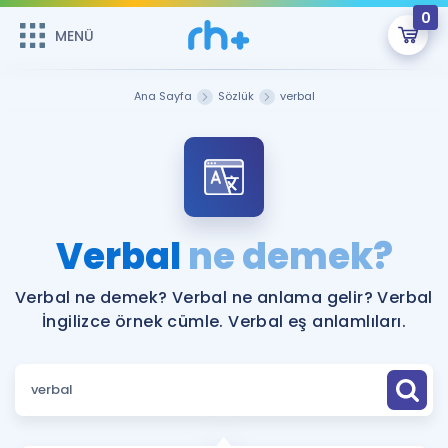
0
MENÜ
MENÜ
Üye Girişi
Ana Sayfa
Sözlük
verbal
Online Dersler
Sepetin Şu An Boş.
Çalışma Paketleri
Remzi Hoca ile seni sınava hazırlayacak onlarca eğitim seni
bekliyor!
Kitaplar ve Kaynaklar
GİRİŞ YAP
Verbal
ne demek?
Katılımcı Görüşleri
Şifremi Hatırlamıyorum
Verbal ne demek? Verbal ne anlama gelir? Verbal
İngilizce örnek cümle. Verbal eş anlamlıları.
ÜYE DEĞİLİM
Faydalı Araçlar
Ücretsiz Kaynaklar
Blog
İngilizce Gramer
Hakkımızda
Kariyer
Sözlük
Soru & Cevap
İletişim