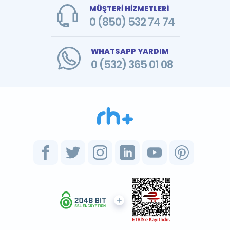
MÜŞTERİ HİZMETLERİ
0 (850) 532 74 74
WHATSAPP YARDIM
0 (532) 365 01 08