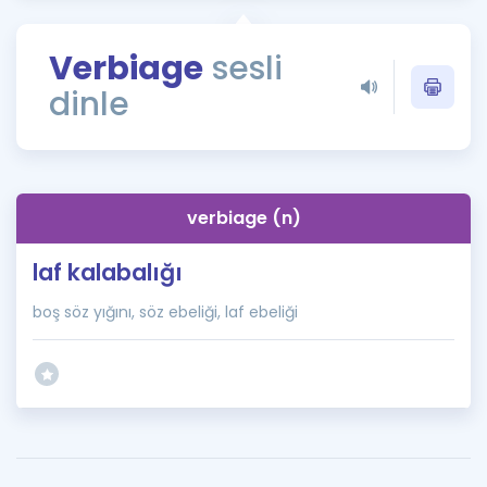
Puan Hesaplama
Verbiage
sesli
Rehberlik Aracı
dinle
ÖSYM Sınav Takvimi
Kampanyalar
Blog
verbiage (n)
İngilizce Gramer
laf kalabalığı
boş söz yığını, söz ebeliği, laf ebeliği