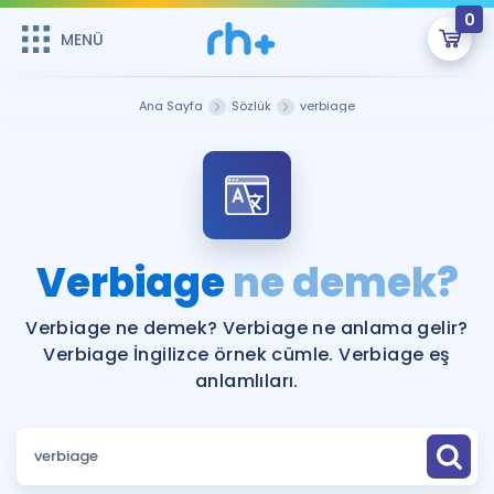
0
MENÜ
MENÜ
Üye Girişi
Ana Sayfa
Sözlük
verbiage
Online Dersler
Sepetin Şu An Boş.
Çalışma Paketleri
Remzi Hoca ile seni sınava hazırlayacak onlarca eğitim seni
bekliyor!
Kitaplar ve Kaynaklar
GİRİŞ YAP
Verbiage
ne demek?
Katılımcı Görüşleri
Şifremi Hatırlamıyorum
Verbiage ne demek? Verbiage ne anlama gelir?
Verbiage İngilizce örnek cümle. Verbiage eş
ÜYE DEĞİLİM
Faydalı Araçlar
anlamlıları.
Ücretsiz Kaynaklar
Blog
İngilizce Gramer
Hakkımızda
Kariyer
Sözlük
Soru & Cevap
İletişim