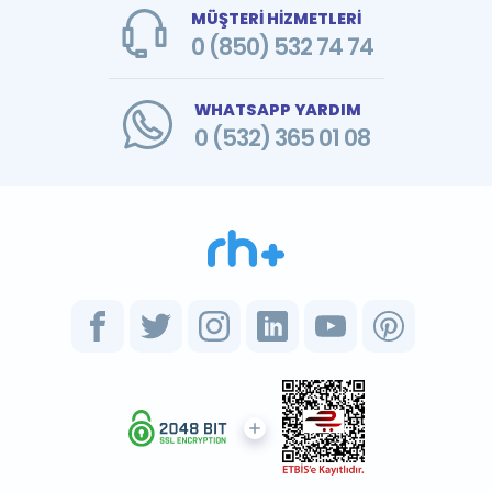
MÜŞTERİ HİZMETLERİ
0 (850) 532 74 74
WHATSAPP YARDIM
0 (532) 365 01 08