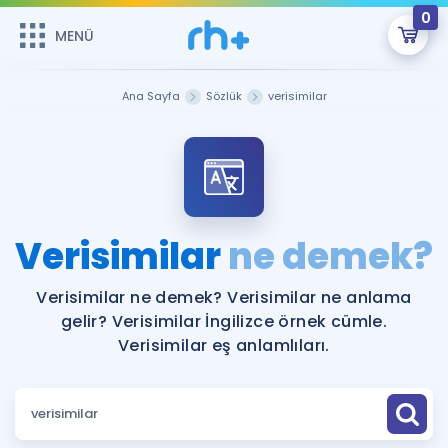
0
MENÜ
MENÜ
Üye Girişi
Ana Sayfa
Sözlük
verisimilar
Online Dersler
Sepetin Şu An Boş.
Çalışma Paketleri
Remzi Hoca ile seni sınava hazırlayacak onlarca eğitim seni
bekliyor!
Kitaplar ve Kaynaklar
GİRİŞ YAP
Verisimilar
ne demek?
Katılımcı Görüşleri
Şifremi Hatırlamıyorum
Verisimilar ne demek? Verisimilar ne anlama
gelir? Verisimilar İngilizce örnek cümle.
ÜYE DEĞİLİM
Faydalı Araçlar
Verisimilar eş anlamlıları.
Ücretsiz Kaynaklar
Blog
İngilizce Gramer
Hakkımızda
Kariyer
Sözlük
Soru & Cevap
İletişim