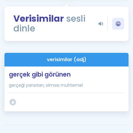
Puan Hesaplama
Verisimilar
sesli
Rehberlik Aracı
dinle
ÖSYM Sınav Takvimi
Kampanyalar
Blog
verisimilar (adj)
İngilizce Gramer
gerçek gibi görünen
gerçeği yansıtan, olması muhtemel