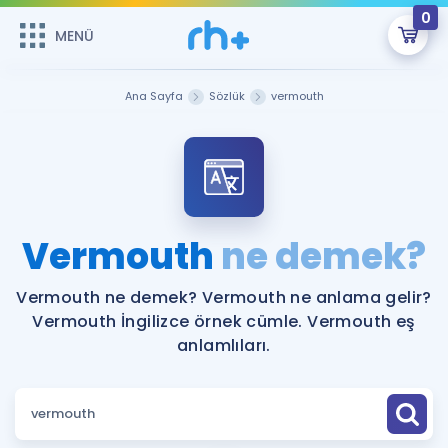
0
MENÜ
MENÜ
Üye Girişi
Ana Sayfa
Sözlük
vermouth
Online Dersler
Sepetin Şu An Boş.
Çalışma Paketleri
Remzi Hoca ile seni sınava hazırlayacak onlarca eğitim seni
bekliyor!
Kitaplar ve Kaynaklar
GİRİŞ YAP
Vermouth
ne demek?
Katılımcı Görüşleri
Şifremi Hatırlamıyorum
Vermouth ne demek? Vermouth ne anlama gelir?
Vermouth İngilizce örnek cümle. Vermouth eş
ÜYE DEĞİLİM
Faydalı Araçlar
anlamlıları.
Ücretsiz Kaynaklar
Blog
İngilizce Gramer
Hakkımızda
Kariyer
Sözlük
Soru & Cevap
İletişim