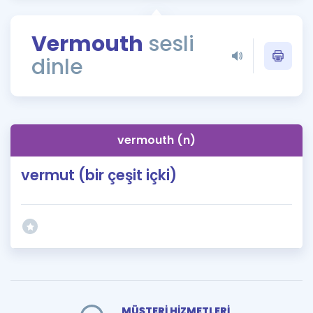
Puan Hesaplama
Vermouth
sesli
Rehberlik Aracı
dinle
ÖSYM Sınav Takvimi
Kampanyalar
Blog
vermouth (n)
İngilizce Gramer
vermut (bir çeşit içki)
MÜŞTERİ HİZMETLERİ