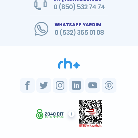
0 (850) 532 74 74
WHATSAPP YARDIM
0 (532) 365 01 08