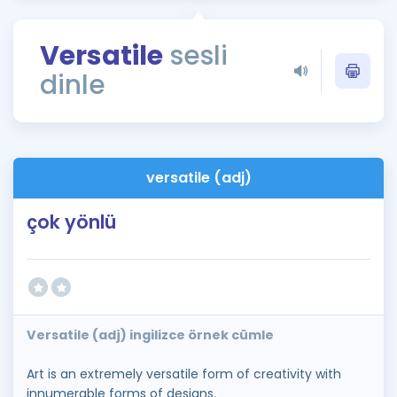
Puan Hesaplama
Versatile
sesli
Rehberlik Aracı
dinle
ÖSYM Sınav Takvimi
Kampanyalar
Blog
versatile (adj)
İngilizce Gramer
çok yönlü
Versatile (adj) ingilizce örnek cümle
Art is an extremely versatile form of creativity with
innumerable forms of designs.