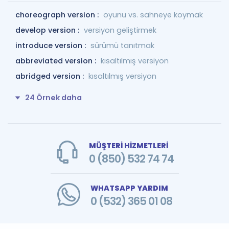
choreograph version :
oyunu vs. sahneye koymak
develop version :
versiyon geliştirmek
introduce version :
sürümü tanıtmak
abbreviated version :
kısaltılmış versiyon
abridged version :
kısaltılmış versiyon
24 Örnek daha
MÜŞTERİ HİZMETLERİ
0 (850) 532 74 74
WHATSAPP YARDIM
0 (532) 365 01 08