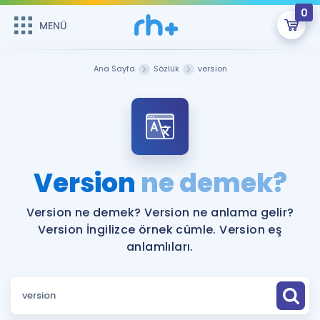
0
MENÜ
MENÜ
Üye Girişi
Ana Sayfa
Sözlük
version
Online Dersler
Sepetin Şu An Boş.
Çalışma Paketleri
Remzi Hoca ile seni sınava hazırlayacak onlarca eğitim seni
bekliyor!
Kitaplar ve Kaynaklar
GİRİŞ YAP
Version
ne demek?
Katılımcı Görüşleri
Şifremi Hatırlamıyorum
Version ne demek? Version ne anlama gelir?
Version İngilizce örnek cümle. Version eş
ÜYE DEĞİLİM
Faydalı Araçlar
anlamlıları.
Ücretsiz Kaynaklar
Blog
İngilizce Gramer
Hakkımızda
Kariyer
Sözlük
Soru & Cevap
İletişim