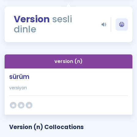
Puan Hesaplama
Version
sesli
Rehberlik Aracı
dinle
ÖSYM Sınav Takvimi
Kampanyalar
Blog
version (n)
İngilizce Gramer
sürüm
versiyon
Version (n) Collocations