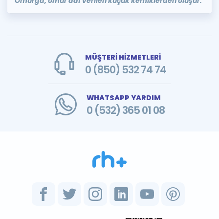
Omurga, omur adı verilen küçük kemiklerden oluşur.
MÜŞTERİ HİZMETLERİ
0 (850) 532 74 74
WHATSAPP YARDIM
0 (532) 365 01 08