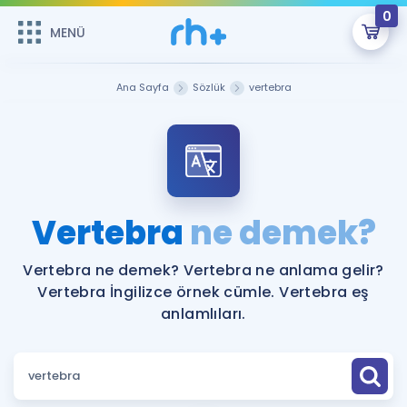
0
MENÜ
MENÜ
Üye Girişi
Ana Sayfa
Sözlük
vertebra
Online Dersler
Sepetin Şu An Boş.
Çalışma Paketleri
Remzi Hoca ile seni sınava hazırlayacak onlarca eğitim seni
bekliyor!
Kitaplar ve Kaynaklar
GİRİŞ YAP
Vertebra
ne demek?
Katılımcı Görüşleri
Şifremi Hatırlamıyorum
Vertebra ne demek? Vertebra ne anlama gelir?
Vertebra İngilizce örnek cümle. Vertebra eş
ÜYE DEĞİLİM
Faydalı Araçlar
anlamlıları.
Ücretsiz Kaynaklar
Blog
İngilizce Gramer
Hakkımızda
Kariyer
Sözlük
Soru & Cevap
İletişim