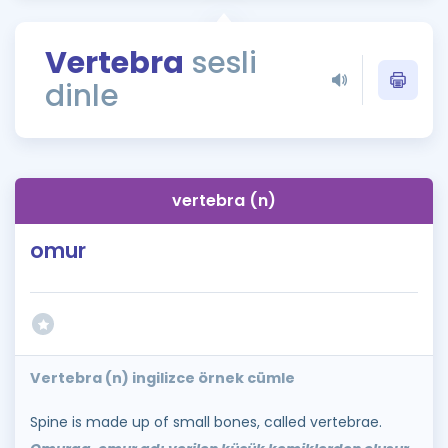
Puan Hesaplama
Vertebra
sesli
Rehberlik Aracı
dinle
ÖSYM Sınav Takvimi
Kampanyalar
Blog
vertebra (n)
İngilizce Gramer
omur
Vertebra (n) ingilizce örnek cümle
Spine is made up of small bones, called vertebrae.