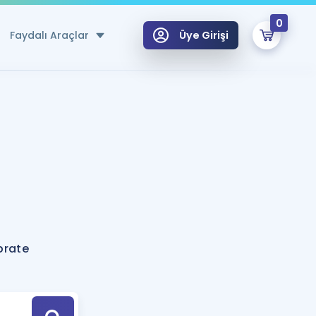
0
Faydalı Araçlar
Üye Girişi
klar
n Ücretsiz Kaynaklar
 için Özel Sözlük
Sepetin Şu An Boş.
ma
uan Hesaplama Aracı
i Hoca ile seni sınava hazırlayacak onlarca eğitim seni bekliyor!
Şifremi Hatırlamıyorum
GİRİŞ YAP
brate
azırlananlar için Öneriler
kvimi
ÜYE DEĞİLİM
arı Tek Takvimde