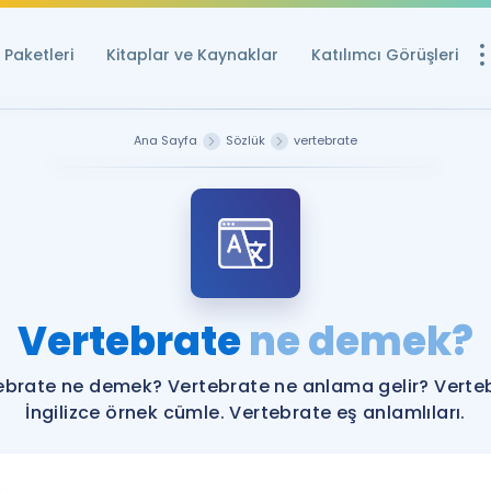
Paketleri
Kitaplar ve Kaynaklar
Katılımcı Görüşleri
Ücretsiz Kayna
Ana Sayfa
Sözlük
vertebrate
YDS ve YÖKDİL içi
Sözlük
İngilizce Sınavları
Puan Hesapla
Vertebrate
ne demek?
YDS ve YÖKDİL P
Remz
Rehberlik Aracı
ebrate ne demek? Vertebrate ne anlama gelir? Verte
YDS ve YÖKDİL'e H
İngilizce örnek cümle. Vertebrate eş anlamlıları.
ÖSYM Sınav Ta
Tüm ÖSYM Sınavl