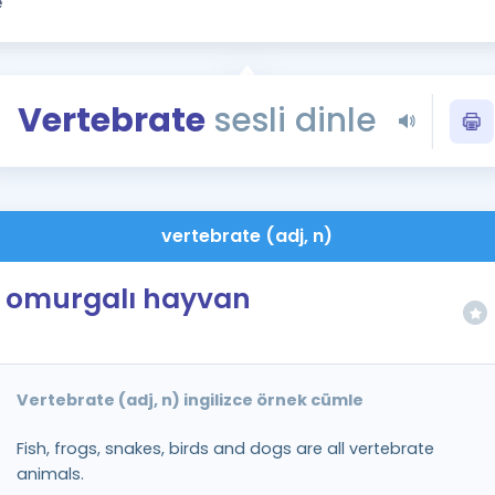
Kampanyalar
Eğitim ve Kitaplar
Blog
Vertebrate
sesli dinle
YDS - YÖKDİL Tüm S
İngilizce Gram
İngilizce Gramer
vertebrate (adj, n)
omurgalı hayvan
Vertebrate (adj, n) ingilizce örnek cümle
Fish, frogs, snakes, birds and dogs are all vertebrate
animals.