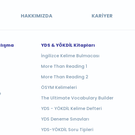
HAKKIMIZDA
KARIYER
alışma
YDS & YÖKDİL Kitapları
İngilizce Kelime Bulmacası
More Than Reading 1
More Than Reading 2
ÖSYM Kelimeleri
e
The Ultimate Vocabulary Builder
YDS - YÖKDİL Kelime Defteri
YDS Deneme Sınavları
YDS-YÖKDİL Soru Tipleri