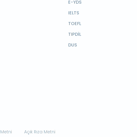
E-YDS
IELTS
TOEFL
TIPDİL
DUS
 Metni
Açık Rıza Metni