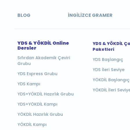
BLOG
İNGILIZCE GRAMER
YDS & YÖKDİL Online
YDS & YÖKDİL Ç
Dersler
Paketleri
Sıfırdan Akademik Çeviri
YDS Başlangıç
Grubu
YDS İleri Seviye
YDS Express Grubu
YÖKDİL Başlangıç
YDS Kampı
YÖKDİL İleri Seviy
YDS+YÖKDİL Hazırlık Grubu
YDS+YÖKDİL Kampı
YÖKDİL Hazırlık Grubu
YÖKDİL Kampı