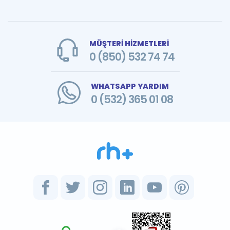
MÜŞTERİ HİZMETLERİ
0 (850) 532 74 74
WHATSAPP YARDIM
0 (532) 365 01 08