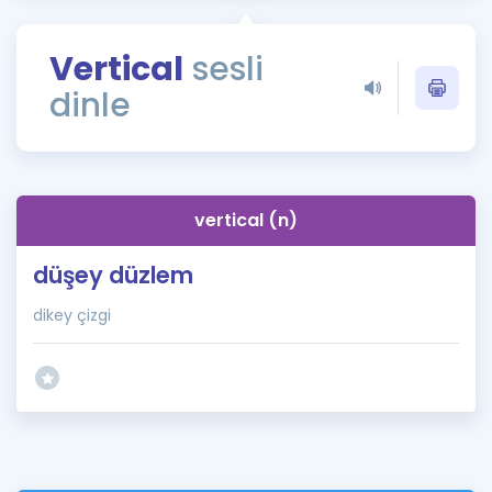
Puan Hesaplama
Vertical
sesli
Rehberlik Aracı
dinle
ÖSYM Sınav Takvimi
Kampanyalar
Blog
vertical (n)
İngilizce Gramer
düşey düzlem
dikey çizgi