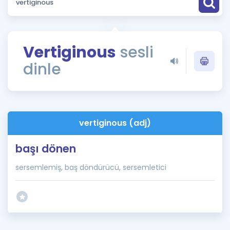
Puan Hesaplama
Rehberlik Aracı
Vertiginous
sesli
ÖSYM Sınav Takvimi
dinle
Kampanyalar
Blog
vertiginous (adj)
İngilizce Gramer
başı dönen
sersemlemiş, baş döndürücü, sersemletici