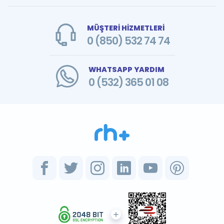
MÜŞTERİ HİZMETLERİ
0 (850) 532 74 74
WHATSAPP YARDIM
0 (532) 365 01 08