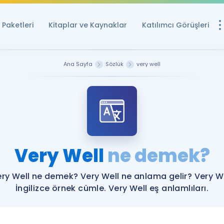
Paketleri
Kitaplar ve Kaynaklar
Katılımcı Görüşleri
Ücretsiz Kayna
Ana Sayfa
Sözlük
very well
YDS ve YÖKDİL içi
Sözlük
İngilizce Sınavları
Puan Hesapla
Very Well
ne demek?
YDS ve YÖKDİL P
Remz
Rehberlik Aracı
ry Well ne demek? Very Well ne anlama gelir? Very W
YDS ve YÖKDİL'e H
İngilizce örnek cümle. Very Well eş anlamlıları.
ÖSYM Sınav Ta
Tüm ÖSYM Sınavl