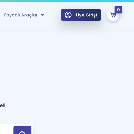
0
Faydalı Araçlar
Üye Girişi
klar
n Ücretsiz Kaynaklar
 için Özel Sözlük
Sepetin Şu An Boş.
ma
uan Hesaplama Aracı
i Hoca ile seni sınava hazırlayacak onlarca eğitim seni bekliyor!
Şifremi Hatırlamıyorum
GİRİŞ YAP
ell
azırlananlar için Öneriler
kvimi
ÜYE DEĞİLİM
arı Tek Takvimde