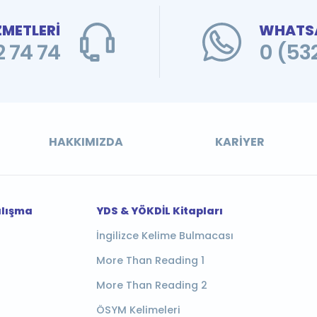
ZMETLERİ
WHATSA
 74 74
0 (53
HAKKIMIZDA
KARIYER
alışma
YDS & YÖKDİL Kitapları
İngilizce Kelime Bulmacası
More Than Reading 1
More Than Reading 2
ÖSYM Kelimeleri