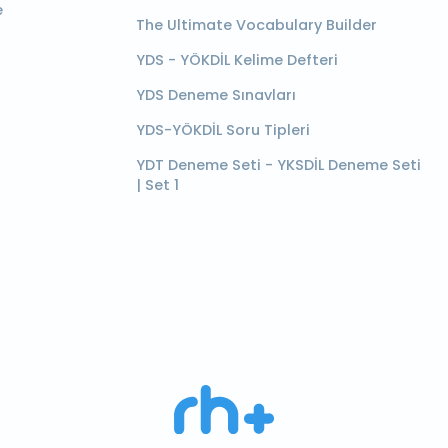
e
The Ultimate Vocabulary Builder
YDS - YÖKDİL Kelime Defteri
YDS Deneme Sınavları
YDS-YÖKDİL Soru Tipleri
YDT Deneme Seti - YKSDİL Deneme Seti
| Set 1