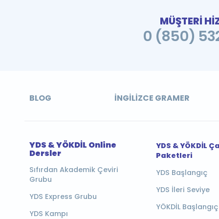
MÜŞTERİ Hİ
0 (850) 532
BLOG
İNGILIZCE GRAMER
YDS & YÖKDİL Online
YDS & YÖKDİL Ç
Dersler
Paketleri
Sıfırdan Akademik Çeviri
YDS Başlangıç
Grubu
YDS İleri Seviye
YDS Express Grubu
YÖKDİL Başlangıç
YDS Kampı