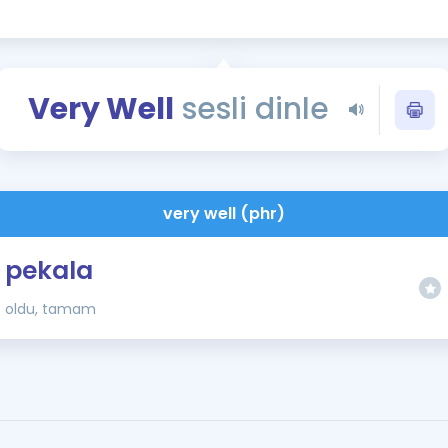
Kampanyalar
Eğitim ve Kitaplar
Blog
Very Well
sesli dinle
YDS - YÖKDİL Tüm S
İngilizce Gram
İngilizce Gramer
very well (phr)
pekala
oldu, tamam