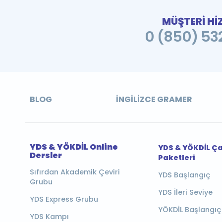
MÜŞTERİ Hİ
0 (850) 532
BLOG
İNGILIZCE GRAMER
YDS & YÖKDİL Online
YDS & YÖKDİL Ç
Dersler
Paketleri
Sıfırdan Akademik Çeviri
YDS Başlangıç
Grubu
YDS İleri Seviye
YDS Express Grubu
YÖKDİL Başlangıç
YDS Kampı