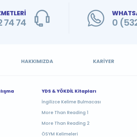
ZMETLERİ
WHATSA
 74 74
0 (53
HAKKIMIZDA
KARIYER
alışma
YDS & YÖKDİL Kitapları
İngilizce Kelime Bulmacası
More Than Reading 1
More Than Reading 2
ÖSYM Kelimeleri