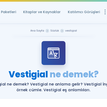
Paketleri
Kitaplar ve Kaynaklar
Katılımcı Görüşleri
Ücretsiz Kayna
Ana Sayfa
Sözlük
vestigial
YDS ve YÖKDİL içi
Sözlük
İngilizce Sınavları
Puan Hesapla
Vestigial
ne demek?
YDS ve YÖKDİL P
Remz
Rehberlik Aracı
ial ne demek? Vestigial ne anlama gelir? Vestigial İn
YDS ve YÖKDİL'e H
örnek cümle. Vestigial eş anlamlıları.
ÖSYM Sınav Ta
Tüm ÖSYM Sınavl