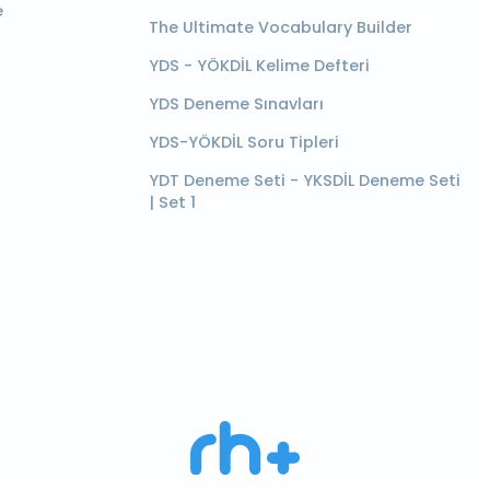
e
The Ultimate Vocabulary Builder
YDS - YÖKDİL Kelime Defteri
YDS Deneme Sınavları
YDS-YÖKDİL Soru Tipleri
YDT Deneme Seti - YKSDİL Deneme Seti
| Set 1