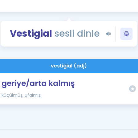
Kampanyalar
Eğitim ve Kitaplar
Blog
Vestigial
sesli dinle
YDS - YÖKDİL Tüm S
İngilizce Gram
İngilizce Gramer
vestigial (adj)
geriye/arta kalmış
küçülmüş, ufalmış