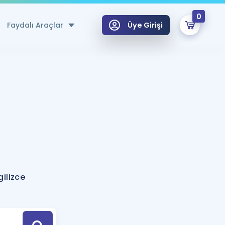
0
Faydalı Araçlar
Üye Girişi
klar
n Ücretsiz Kaynaklar
 için Özel Sözlük
Sepetin Şu An Boş.
ma
uan Hesaplama Aracı
i Hoca ile seni sınava hazırlayacak onlarca eğitim seni bekliyor!
Şifremi Hatırlamıyorum
GİRİŞ YAP
gilizce
azırlananlar için Öneriler
kvimi
ÜYE DEĞİLİM
arı Tek Takvimde