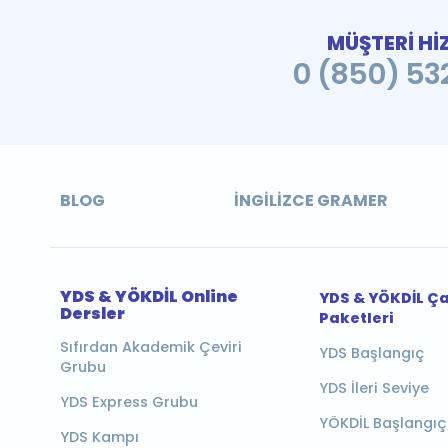
MÜŞTERİ Hİ
0 (850) 532
BLOG
İNGILIZCE GRAMER
YDS & YÖKDİL Online
YDS & YÖKDİL Ç
Dersler
Paketleri
Sıfırdan Akademik Çeviri
YDS Başlangıç
Grubu
YDS İleri Seviye
YDS Express Grubu
YÖKDİL Başlangıç
YDS Kampı