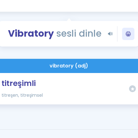
Kampanyalar
Eğitim ve Kitaplar
Blog
Vibratory
sesli dinle
YDS - YÖKDİL Tüm S
İngilizce Gram
İngilizce Gramer
vibratory (adj)
titreşimli
titreşen, titreşimsel