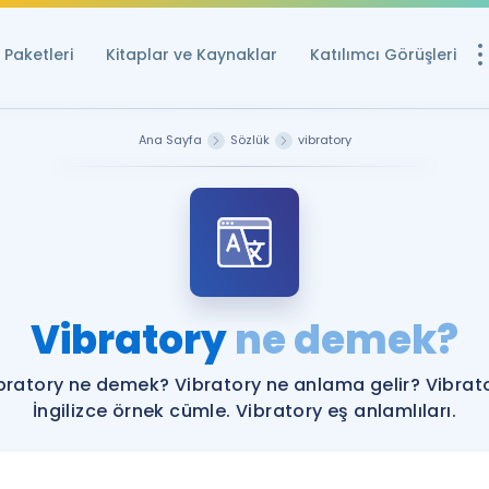
Paketleri
Kitaplar ve Kaynaklar
Katılımcı Görüşleri
Ücretsiz Kayna
Ana Sayfa
Sözlük
vibratory
YDS ve YÖKDİL içi
Sözlük
İngilizce Sınavları
Puan Hesapla
Vibratory
ne demek?
YDS ve YÖKDİL P
Remz
Rehberlik Aracı
bratory ne demek? Vibratory ne anlama gelir? Vibrat
YDS ve YÖKDİL'e H
İngilizce örnek cümle. Vibratory eş anlamlıları.
ÖSYM Sınav Ta
Tüm ÖSYM Sınavl