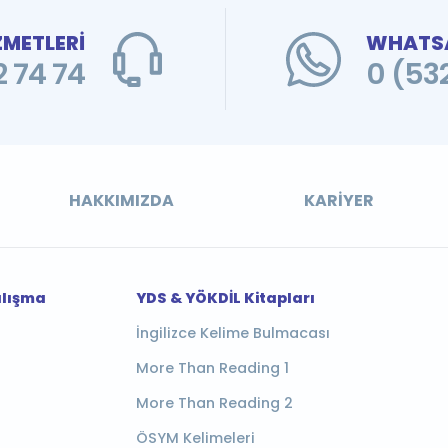
ZMETLERİ
WHATSA
 74 74
0 (53
HAKKIMIZDA
KARIYER
alışma
YDS & YÖKDİL Kitapları
İngilizce Kelime Bulmacası
More Than Reading 1
More Than Reading 2
ÖSYM Kelimeleri