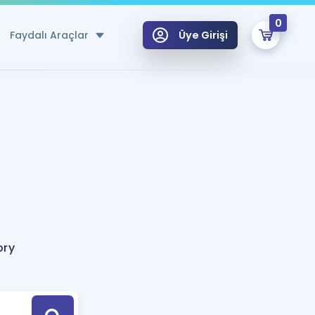
0
Faydalı Araçlar
Üye Girişi
klar
n Ücretsiz Kaynaklar
 için Özel Sözlük
Sepetin Şu An Boş.
ma
uan Hesaplama Aracı
i Hoca ile seni sınava hazırlayacak onlarca eğitim seni bekliyor!
Şifremi Hatırlamıyorum
GİRİŞ YAP
ory
azırlananlar için Öneriler
kvimi
ÜYE DEĞİLİM
arı Tek Takvimde