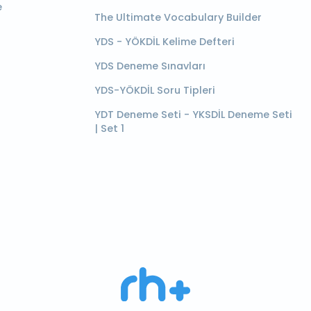
e
The Ultimate Vocabulary Builder
YDS - YÖKDİL Kelime Defteri
YDS Deneme Sınavları
YDS-YÖKDİL Soru Tipleri
YDT Deneme Seti - YKSDİL Deneme Seti
| Set 1