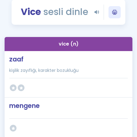
Puan Hesaplama
Vice
sesli dinle
Rehberlik Aracı
ÖSYM Sınav Takvimi
vice (n)
Kampanyalar
zaaf
Blog
kişilik zayıflığı, karakter bozukluğu
İngilizce Gramer
mengene