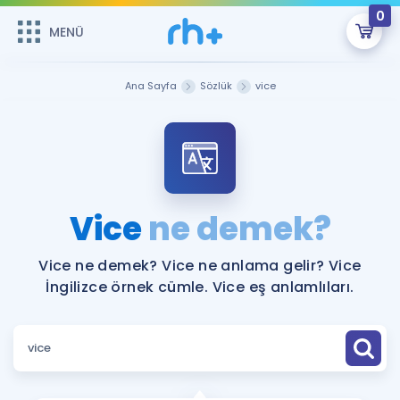
0
MENÜ
MENÜ
Üye Girişi
Ana Sayfa
Sözlük
vice
Online Dersler
Sepetin Şu An Boş.
Çalışma Paketleri
Remzi Hoca ile seni sınava hazırlayacak onlarca eğitim seni
bekliyor!
Kitaplar ve Kaynaklar
GİRİŞ YAP
Vice
ne demek?
Katılımcı Görüşleri
Şifremi Hatırlamıyorum
Vice ne demek? Vice ne anlama gelir? Vice
İngilizce örnek cümle. Vice eş anlamlıları.
ÜYE DEĞİLİM
Faydalı Araçlar
Ücretsiz Kaynaklar
Blog
İngilizce Gramer
Hakkımızda
Kariyer
Sözlük
Soru & Cevap
İletişim