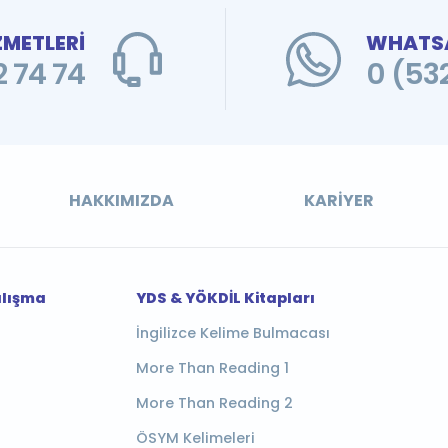
ZMETLERİ
WHATSA
 74 74
0 (53
HAKKIMIZDA
KARIYER
alışma
YDS & YÖKDİL Kitapları
İngilizce Kelime Bulmacası
More Than Reading 1
More Than Reading 2
ÖSYM Kelimeleri