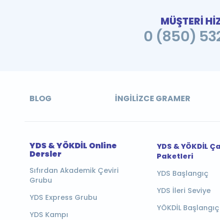
MÜŞTERİ Hİ
0 (850) 532
BLOG
İNGILIZCE GRAMER
YDS & YÖKDİL Online
YDS & YÖKDİL Ç
Dersler
Paketleri
Sıfırdan Akademik Çeviri
YDS Başlangıç
Grubu
YDS İleri Seviye
YDS Express Grubu
YÖKDİL Başlangıç
YDS Kampı