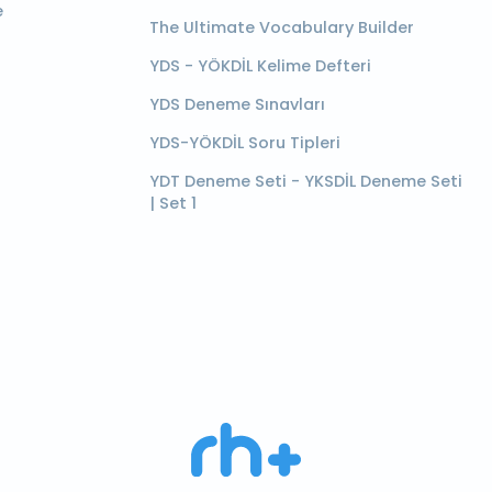
e
The Ultimate Vocabulary Builder
YDS - YÖKDİL Kelime Defteri
YDS Deneme Sınavları
YDS-YÖKDİL Soru Tipleri
YDT Deneme Seti - YKSDİL Deneme Seti
| Set 1