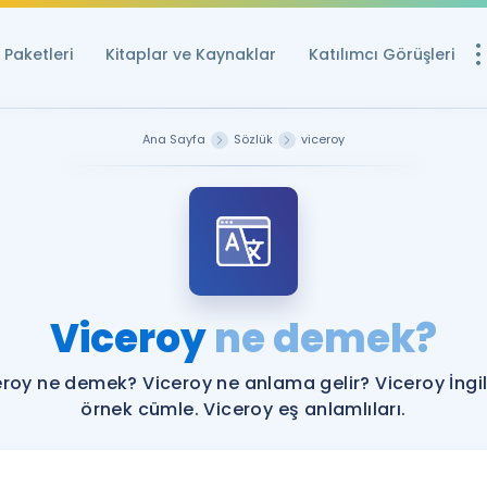
Paketleri
Kitaplar ve Kaynaklar
Katılımcı Görüşleri
Ücretsiz Kayna
Ana Sayfa
Sözlük
viceroy
YDS ve YÖKDİL içi
Sözlük
İngilizce Sınavları
Puan Hesapla
Viceroy
ne demek?
YDS ve YÖKDİL P
Remz
Rehberlik Aracı
eroy ne demek? Viceroy ne anlama gelir? Viceroy İngil
YDS ve YÖKDİL'e H
örnek cümle. Viceroy eş anlamlıları.
ÖSYM Sınav Ta
Tüm ÖSYM Sınavl