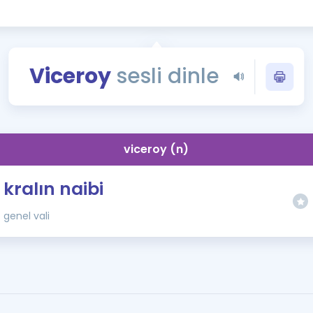
Kampanyalar
Eğitim ve Kitaplar
Blog
Viceroy
sesli dinle
YDS - YÖKDİL Tüm S
İngilizce Gram
İngilizce Gramer
viceroy (n)
kralın naibi
genel vali