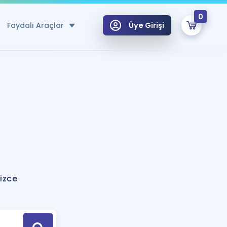
0
Faydalı Araçlar
Üye Girişi
klar
n Ücretsiz Kaynaklar
 için Özel Sözlük
Sepetin Şu An Boş.
ma
uan Hesaplama Aracı
i Hoca ile seni sınava hazırlayacak onlarca eğitim seni bekliyor!
Şifremi Hatırlamıyorum
GİRİŞ YAP
izce
azırlananlar için Öneriler
kvimi
ÜYE DEĞİLİM
arı Tek Takvimde