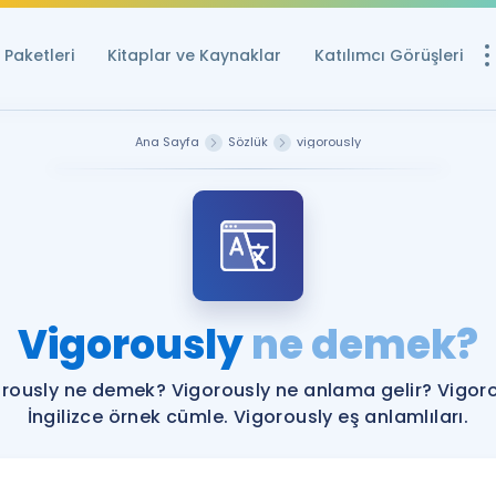
Paketleri
Kitaplar ve Kaynaklar
Katılımcı Görüşleri
Ücretsiz Kayna
Ana Sayfa
Sözlük
vigorously
YDS ve YÖKDİL içi
Sözlük
İngilizce Sınavları
Puan Hesapla
Vigorously
ne demek?
YDS ve YÖKDİL P
Remz
Rehberlik Aracı
rously ne demek? Vigorously ne anlama gelir? Vigor
YDS ve YÖKDİL'e H
İngilizce örnek cümle. Vigorously eş anlamlıları.
ÖSYM Sınav Ta
Tüm ÖSYM Sınavl