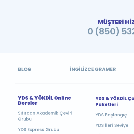
MÜŞTERİ Hİ
0 (850) 532
BLOG
İNGILIZCE GRAMER
YDS & YÖKDİL Online
YDS & YÖKDİL Ç
Dersler
Paketleri
Sıfırdan Akademik Çeviri
YDS Başlangıç
Grubu
YDS İleri Seviye
YDS Express Grubu