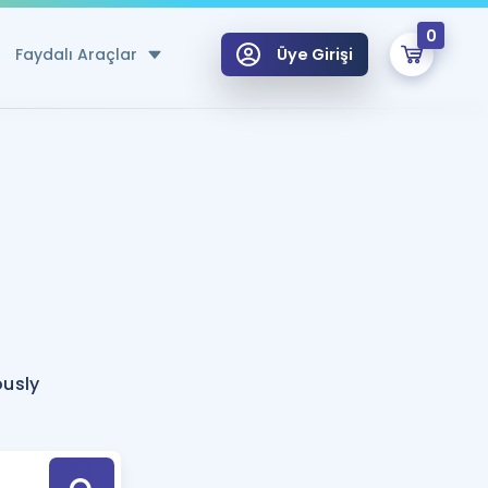
0
Faydalı Araçlar
Üye Girişi
klar
n Ücretsiz Kaynaklar
 için Özel Sözlük
Sepetin Şu An Boş.
ma
uan Hesaplama Aracı
i Hoca ile seni sınava hazırlayacak onlarca eğitim seni bekliyor!
Şifremi Hatırlamıyorum
GİRİŞ YAP
ously
azırlananlar için Öneriler
kvimi
ÜYE DEĞİLİM
arı Tek Takvimde