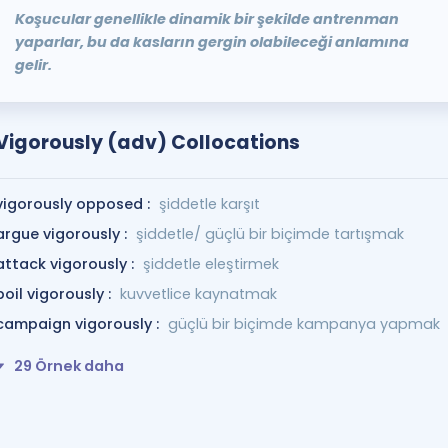
Koşucular genellikle dinamik bir şekilde antrenman
yaparlar, bu da kasların gergin olabileceği anlamına
gelir.
Vigorously (adv) Collocations
vigorously opposed :
şiddetle karşıt
argue vigorously :
şiddetle/ güçlü bir biçimde tartışmak
attack vigorously :
şiddetle eleştirmek
boil vigorously :
kuvvetlice kaynatmak
campaign vigorously :
güçlü bir biçimde kampanya yapmak
29 Örnek daha