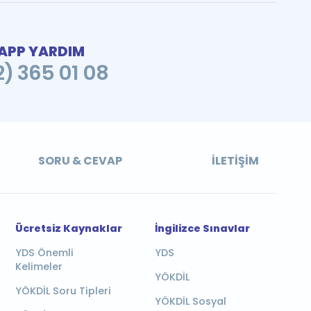
PP YARDIM
2) 365 01 08
SORU & CEVAP
İLETIŞIM
Ücretsiz Kaynaklar
İngilizce Sınavlar
YDS Önemli
YDS
Kelimeler
YÖKDİL
YÖKDİL Soru Tipleri
YÖKDİL Sosyal