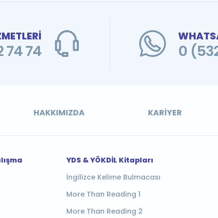
ZMETLERİ
WHATSA
 74 74
0 (53
HAKKIMIZDA
KARIYER
alışma
YDS & YÖKDİL Kitapları
İngilizce Kelime Bulmacası
More Than Reading 1
More Than Reading 2