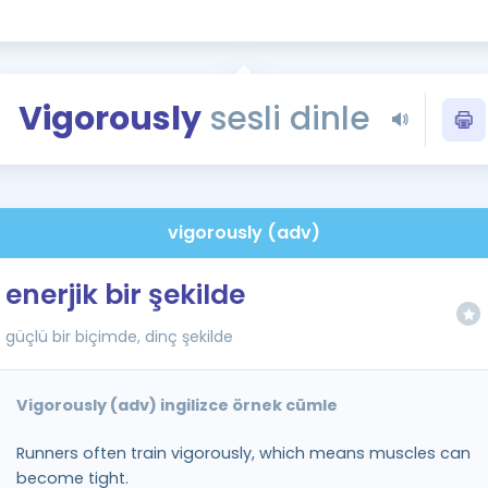
Kampanyalar
Eğitim ve Kitaplar
Blog
Vigorously
sesli dinle
YDS - YÖKDİL Tüm S
İngilizce Gram
İngilizce Gramer
vigorously (adv)
enerjik bir şekilde
güçlü bir biçimde, dinç şekilde
Vigorously (adv) ingilizce örnek cümle
Runners often train vigorously, which means muscles can
become tight.