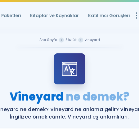
Paketleri
Kitaplar ve Kaynaklar
Katılımcı Görüşleri
Ücretsiz Kayna
Ana Sayfa
Sözlük
vineyard
YDS ve YÖKDİL içi
Sözlük
İngilizce Sınavları
Puan Hesapla
Vineyard
ne demek?
YDS ve YÖKDİL P
Remz
Rehberlik Aracı
ineyard ne demek? Vineyard ne anlama gelir? Vineya
YDS ve YÖKDİL'e H
İngilizce örnek cümle. Vineyard eş anlamlıları.
ÖSYM Sınav Ta
Tüm ÖSYM Sınavl