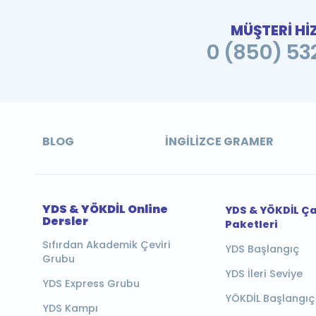
MÜŞTERİ Hİ
0 (850) 532
BLOG
İNGILIZCE GRAMER
YDS & YÖKDİL Online
YDS & YÖKDİL Ç
Dersler
Paketleri
Sıfırdan Akademik Çeviri
YDS Başlangıç
Grubu
YDS İleri Seviye
YDS Express Grubu
YÖKDİL Başlangıç
YDS Kampı