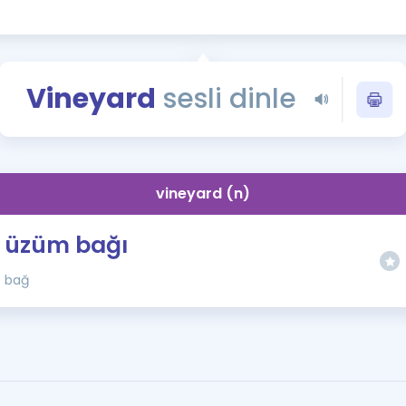
Kampanyalar
Eğitim ve Kitaplar
Blog
Vineyard
sesli dinle
YDS - YÖKDİL Tüm S
İngilizce Gram
İngilizce Gramer
vineyard (n)
üzüm bağı
bağ