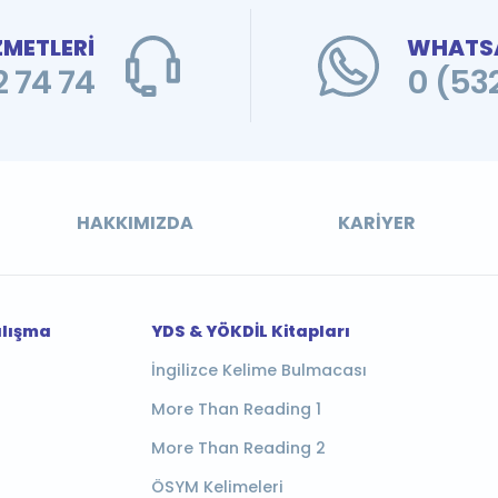
ZMETLERİ
WHATSA
 74 74
0 (53
HAKKIMIZDA
KARIYER
alışma
YDS & YÖKDİL Kitapları
İngilizce Kelime Bulmacası
More Than Reading 1
More Than Reading 2
ÖSYM Kelimeleri