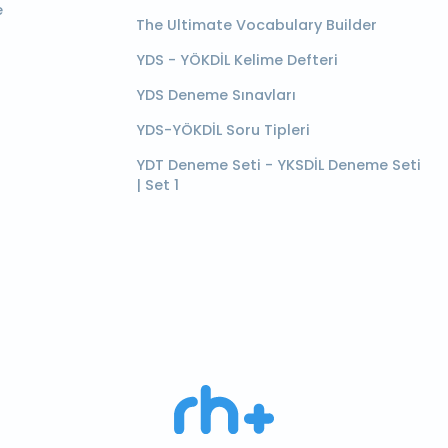
e
The Ultimate Vocabulary Builder
YDS - YÖKDİL Kelime Defteri
YDS Deneme Sınavları
YDS-YÖKDİL Soru Tipleri
YDT Deneme Seti - YKSDİL Deneme Seti
| Set 1