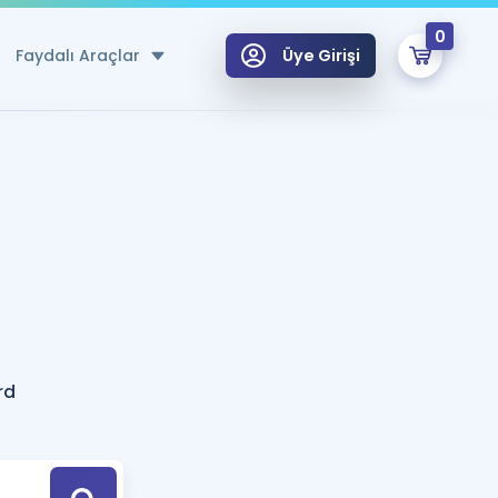
0
Faydalı Araçlar
Üye Girişi
klar
n Ücretsiz Kaynaklar
 için Özel Sözlük
Sepetin Şu An Boş.
ma
uan Hesaplama Aracı
i Hoca ile seni sınava hazırlayacak onlarca eğitim seni bekliyor!
Şifremi Hatırlamıyorum
GİRİŞ YAP
rd
azırlananlar için Öneriler
kvimi
ÜYE DEĞİLİM
arı Tek Takvimde