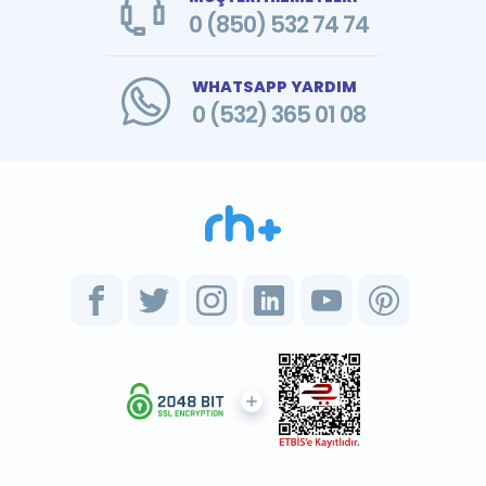
0 (850) 532 74 74
WHATSAPP YARDIM
0 (532) 365 01 08