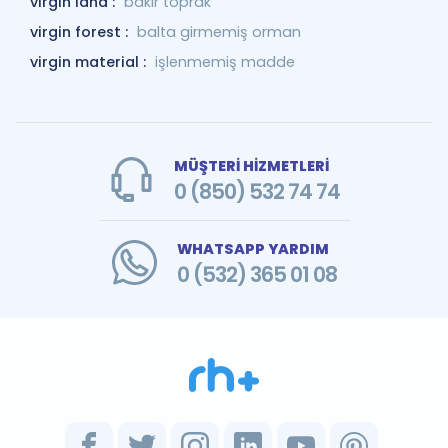
virgin land :
bakir toprak
virgin forest :
balta girmemiş orman
virgin material :
işlenmemiş madde
MÜŞTERİ HİZMETLERİ
0 (850) 532 74 74
WHATSAPP YARDIM
0 (532) 365 01 08