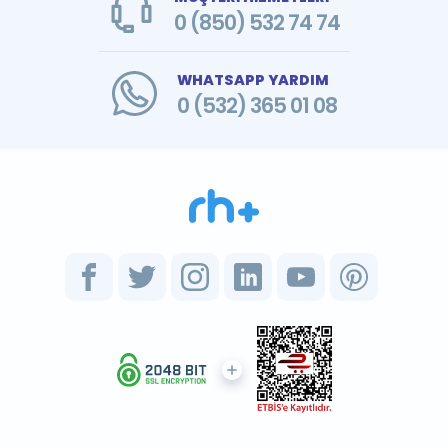
0 (850) 532 74 74
WHATSAPP YARDIM
0 (532) 365 01 08