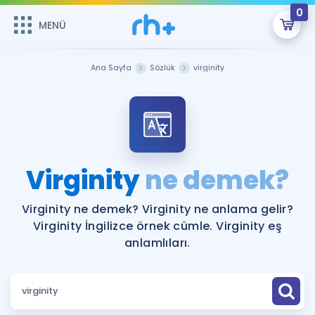
0
MENÜ
MENÜ
Üye Girişi
Ana Sayfa
Sözlük
virginity
Online Dersler
Sepetin Şu An Boş.
Çalışma Paketleri
Remzi Hoca ile seni sınava hazırlayacak onlarca eğitim seni
bekliyor!
Kitaplar ve Kaynaklar
GİRİŞ YAP
Virginity
ne demek?
Katılımcı Görüşleri
Şifremi Hatırlamıyorum
Virginity ne demek? Virginity ne anlama gelir?
Virginity İngilizce örnek cümle. Virginity eş
ÜYE DEĞİLİM
Faydalı Araçlar
anlamlıları.
Ücretsiz Kaynaklar
Blog
İngilizce Gramer
Hakkımızda
Kariyer
Sözlük
Soru & Cevap
İletişim