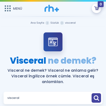
0
MENÜ
MENÜ
Üye Girişi
Ana Sayfa
Sözlük
visceral
Online Dersler
Sepetin Şu An Boş.
Çalışma Paketleri
Remzi Hoca ile seni sınava hazırlayacak onlarca eğitim seni
bekliyor!
Kitaplar ve Kaynaklar
GİRİŞ YAP
Visceral
ne demek?
Katılımcı Görüşleri
Şifremi Hatırlamıyorum
Visceral ne demek? Visceral ne anlama gelir?
Visceral İngilizce örnek cümle. Visceral eş
ÜYE DEĞİLİM
Faydalı Araçlar
anlamlıları.
Ücretsiz Kaynaklar
Blog
İngilizce Gramer
Hakkımızda
Kariyer
Sözlük
Soru & Cevap
İletişim