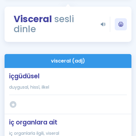
Puan Hesaplama
Visceral
sesli
Rehberlik Aracı
dinle
ÖSYM Sınav Takvimi
Kampanyalar
Blog
visceral (adj)
İngilizce Gramer
içgüdüsel
duygusal, hissî, ilkel
iç organlara ait
iç organlarla ilgili, viseral