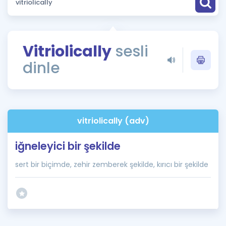
Puan Hesaplama
Rehberlik Aracı
Vitriolically
sesli
ÖSYM Sınav Takvimi
dinle
Kampanyalar
Blog
vitriolically (adv)
İngilizce Gramer
iğneleyici bir şekilde
sert bir biçimde, zehir zemberek şekilde, kırıcı bir şekilde