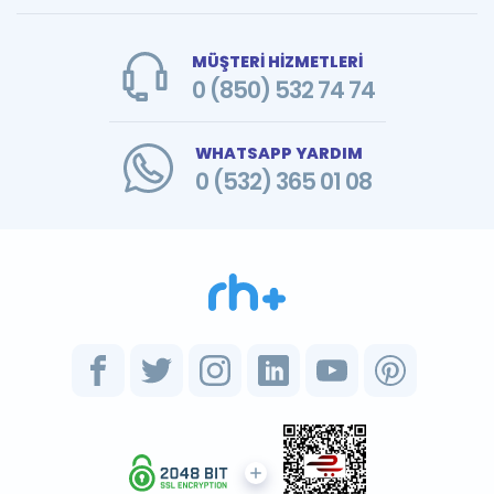
MÜŞTERİ HİZMETLERİ
0 (850) 532 74 74
WHATSAPP YARDIM
0 (532) 365 01 08