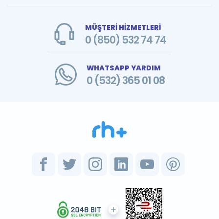
MÜŞTERİ HİZMETLERİ
0 (850) 532 74 74
WHATSAPP YARDIM
0 (532) 365 01 08