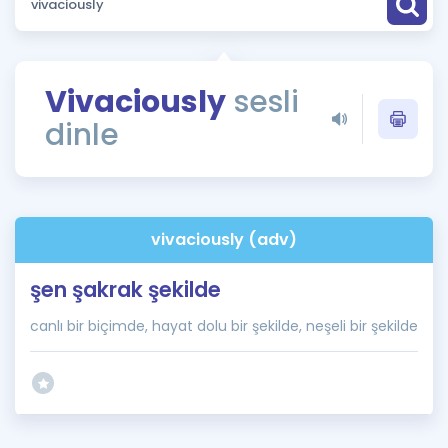
Puan Hesaplama
Rehberlik Aracı
Vivaciously
sesli
ÖSYM Sınav Takvimi
dinle
Kampanyalar
Blog
vivaciously (adv)
İngilizce Gramer
şen şakrak şekilde
canlı bir biçimde, hayat dolu bir şekilde, neşeli bir şekilde