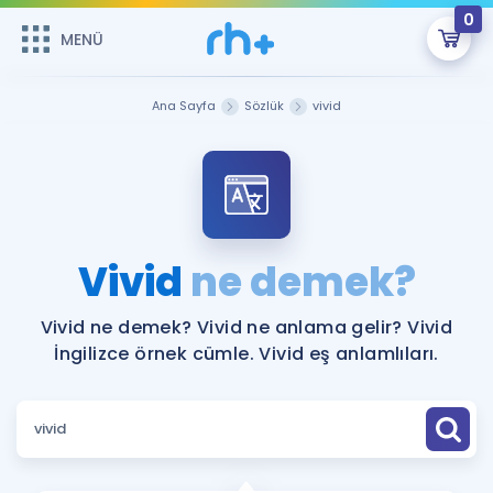
0
MENÜ
MENÜ
Üye Girişi
Ana Sayfa
Sözlük
vivid
Online Dersler
Sepetin Şu An Boş.
Çalışma Paketleri
Remzi Hoca ile seni sınava hazırlayacak onlarca eğitim seni
bekliyor!
Kitaplar ve Kaynaklar
GİRİŞ YAP
Vivid
ne demek?
Katılımcı Görüşleri
Şifremi Hatırlamıyorum
Vivid ne demek? Vivid ne anlama gelir? Vivid
İngilizce örnek cümle. Vivid eş anlamlıları.
ÜYE DEĞİLİM
Faydalı Araçlar
Ücretsiz Kaynaklar
Blog
İngilizce Gramer
Hakkımızda
Kariyer
Sözlük
Soru & Cevap
İletişim