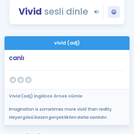
Puan Hesaplama
Vivid
sesli dinle
Rehberlik Aracı
ÖSYM Sınav Takvimi
vivid (adj)
Kampanyalar
canlı
Blog
İngilizce Gramer
Vivid (adj) ingilizce örnek cümle
Imagination is sometimes more vivid than reality.
Hayal gücü bazen gerçeklikten daha canlıdır.