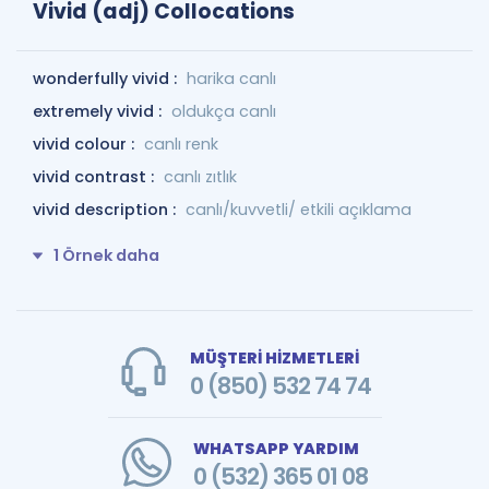
Vivid (adj) Collocations
wonderfully vivid :
harika canlı
extremely vivid :
oldukça canlı
vivid colour :
canlı renk
vivid contrast :
canlı zıtlık
vivid description :
canlı/kuvvetli/ etkili açıklama
1 Örnek daha
MÜŞTERİ HİZMETLERİ
0 (850) 532 74 74
WHATSAPP YARDIM
0 (532) 365 01 08