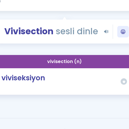
Kampanyalar
Eğitim ve Kitaplar
Blog
Vivisection
sesli dinle
YDS - YÖKDİL Tüm S
İngilizce Gram
İngilizce Gramer
vivisection (n)
viviseksiyon