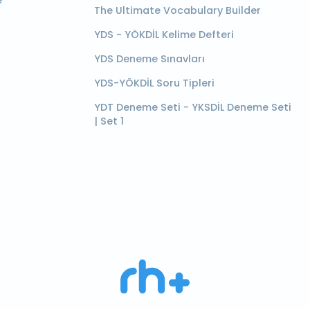
e
The Ultimate Vocabulary Builder
YDS - YÖKDİL Kelime Defteri
YDS Deneme Sınavları
YDS-YÖKDİL Soru Tipleri
YDT Deneme Seti - YKSDİL Deneme Seti
| Set 1