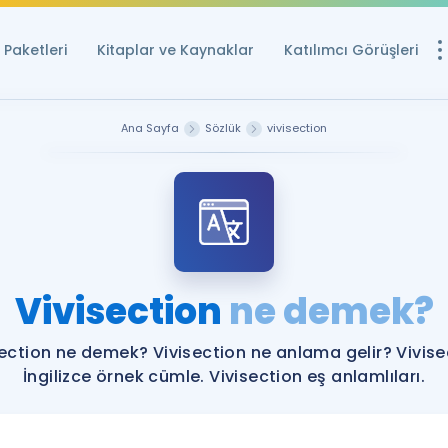
Paketleri
Kitaplar ve Kaynaklar
Katılımcı Görüşleri
Ücretsiz Kayna
Ana Sayfa
Sözlük
vivisection
YDS ve YÖKDİL içi
Sözlük
İngilizce Sınavları
Puan Hesapla
Vivisection
ne demek?
YDS ve YÖKDİL P
Remz
Rehberlik Aracı
section ne demek? Vivisection ne anlama gelir? Vivise
YDS ve YÖKDİL'e H
İngilizce örnek cümle. Vivisection eş anlamlıları.
ÖSYM Sınav Ta
Tüm ÖSYM Sınavl