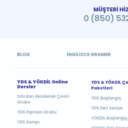
MÜŞTERİ Hİ
0 (850) 532
BLOG
İNGILIZCE GRAMER
YDS & YÖKDİL Online
YDS & YÖKDİL Ç
Dersler
Paketleri
Sıfırdan Akademik Çeviri
YDS Başlangıç
Grubu
YDS İleri Seviye
YDS Express Grubu
YÖKDİL Başlangıç
YDS Kampı