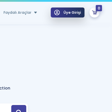
0
Faydalı Araçlar
Üye Girişi
klar
n Ücretsiz Kaynaklar
 için Özel Sözlük
Sepetin Şu An Boş.
ma
uan Hesaplama Aracı
i Hoca ile seni sınava hazırlayacak onlarca eğitim seni bekliyor!
Şifremi Hatırlamıyorum
GİRİŞ YAP
ction
azırlananlar için Öneriler
kvimi
ÜYE DEĞİLİM
arı Tek Takvimde