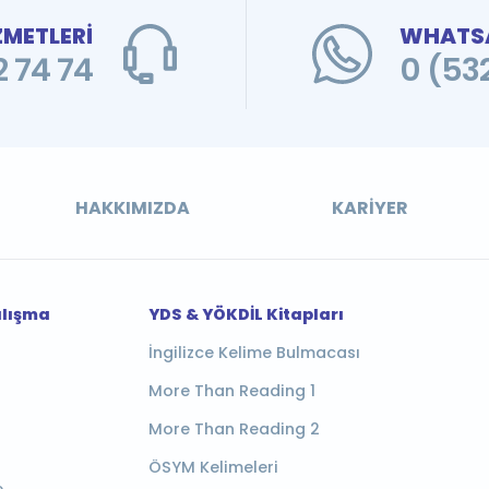
ZMETLERİ
WHATSA
 74 74
0 (53
HAKKIMIZDA
KARIYER
alışma
YDS & YÖKDİL Kitapları
İngilizce Kelime Bulmacası
More Than Reading 1
More Than Reading 2
ÖSYM Kelimeleri