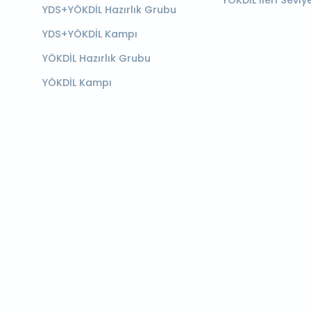
YÖKDİL İleri Seviy
YDS+YÖKDİL Hazırlık Grubu
YDS+YÖKDİL Kampı
YÖKDİL Hazırlık Grubu
YÖKDİL Kampı