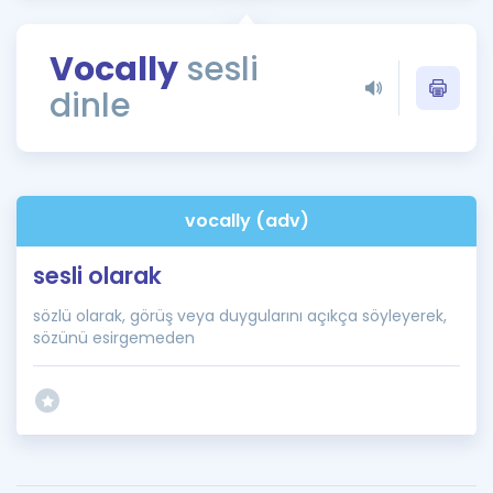
Puan Hesaplama
Vocally
sesli
Rehberlik Aracı
dinle
ÖSYM Sınav Takvimi
Kampanyalar
Blog
vocally (adv)
İngilizce Gramer
sesli olarak
sözlü olarak, görüş veya duygularını açıkça söyleyerek,
sözünü esirgemeden