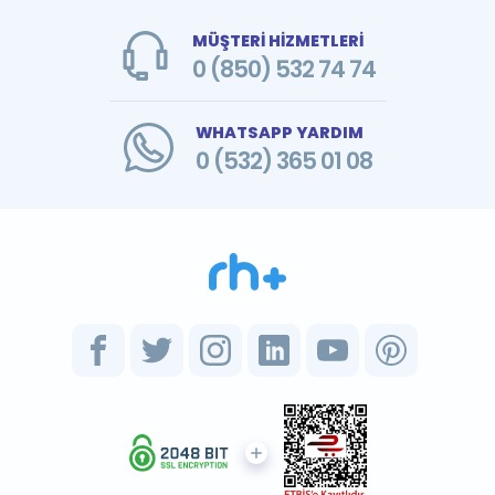
MÜŞTERİ HİZMETLERİ
0 (850) 532 74 74
WHATSAPP YARDIM
0 (532) 365 01 08