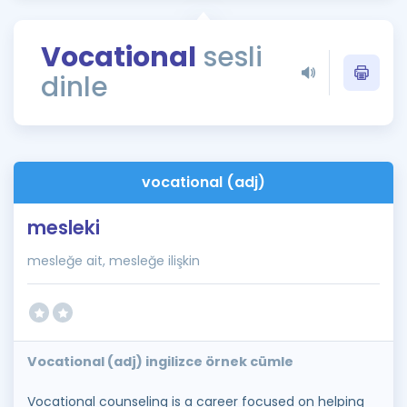
Puan Hesaplama
Vocational
sesli
Rehberlik Aracı
dinle
ÖSYM Sınav Takvimi
Kampanyalar
Blog
vocational (adj)
İngilizce Gramer
mesleki
mesleğe ait, mesleğe ilişkin
Vocational (adj) ingilizce örnek cümle
Vocational counseling is a career focused on helping