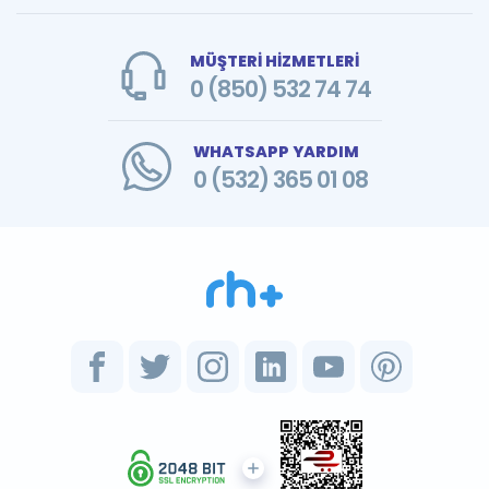
MÜŞTERİ HİZMETLERİ
0 (850) 532 74 74
WHATSAPP YARDIM
0 (532) 365 01 08