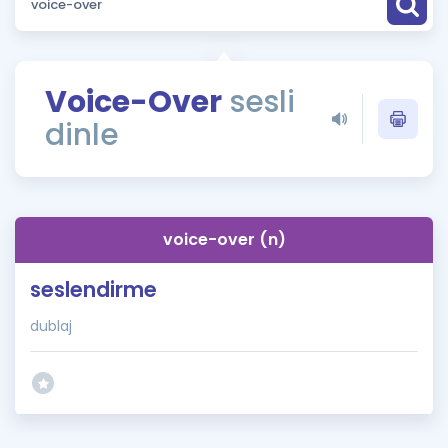
Puan Hesaplama
Rehberlik Aracı
Voice-Over
sesli
ÖSYM Sınav Takvimi
dinle
Kampanyalar
Blog
voice-over (n)
İngilizce Gramer
seslendirme
dublaj