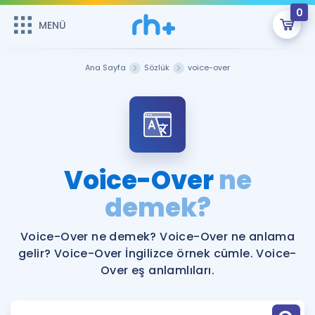
0
MENÜ
MENÜ
Üye Girişi
Ana Sayfa
Sözlük
voice-over
Online Dersler
Sepetin Şu An Boş.
Çalışma Paketleri
Remzi Hoca ile seni sınava hazırlayacak onlarca eğitim seni
bekliyor!
Kitaplar ve Kaynaklar
GİRİŞ YAP
Voice-Over
ne
Katılımcı Görüşleri
demek?
Şifremi Hatırlamıyorum
ÜYE DEĞİLİM
Faydalı Araçlar
Voice-Over ne demek? Voice-Over ne anlama
gelir? Voice-Over İngilizce örnek cümle. Voice-
Ücretsiz Kaynaklar
Blog
İngilizce Gramer
Over eş anlamlıları.
Hakkımızda
Kariyer
Sözlük
Soru & Cevap
İletişim