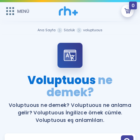
0
MENÜ
MENÜ
Üye Girişi
Ana Sayfa
Sözlük
voluptuous
Online Dersler
Sepetin Şu An Boş.
Çalışma Paketleri
Remzi Hoca ile seni sınava hazırlayacak onlarca eğitim seni
bekliyor!
Kitaplar ve Kaynaklar
GİRİŞ YAP
Voluptuous
ne
Katılımcı Görüşleri
demek?
Şifremi Hatırlamıyorum
ÜYE DEĞİLİM
Faydalı Araçlar
Voluptuous ne demek? Voluptuous ne anlama
gelir? Voluptuous İngilizce örnek cümle.
Ücretsiz Kaynaklar
Blog
İngilizce Gramer
Voluptuous eş anlamlıları.
Hakkımızda
Kariyer
Sözlük
Soru & Cevap
İletişim