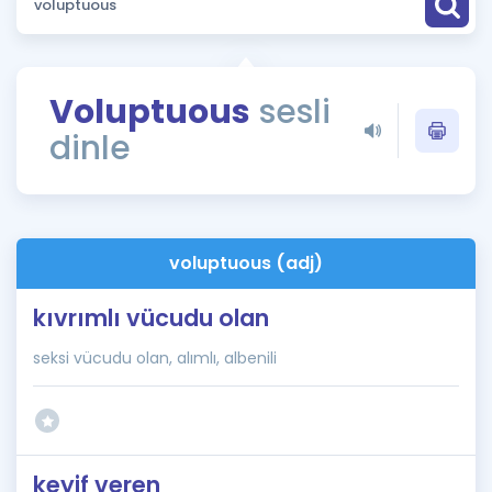
Puan Hesaplama
Rehberlik Aracı
Voluptuous
sesli
ÖSYM Sınav Takvimi
dinle
Kampanyalar
Blog
voluptuous (adj)
İngilizce Gramer
kıvrımlı vücudu olan
seksi vücudu olan, alımlı, albenili
keyif veren