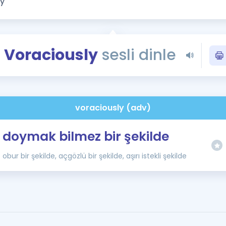
Kampanyalar
Eğitim ve Kitaplar
Blog
Voraciously
sesli dinle
YDS - YÖKDİL Tüm S
İngilizce Gram
İngilizce Gramer
voraciously (adv)
doymak bilmez bir şekilde
obur bir şekilde, açgözlü bir şekilde, aşırı istekli şekilde