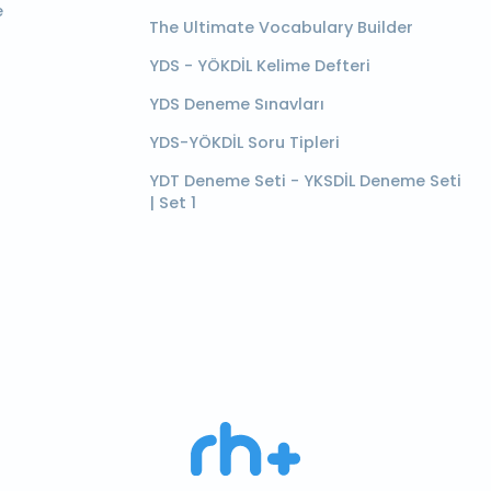
e
The Ultimate Vocabulary Builder
YDS - YÖKDİL Kelime Defteri
YDS Deneme Sınavları
YDS-YÖKDİL Soru Tipleri
YDT Deneme Seti - YKSDİL Deneme Seti
| Set 1