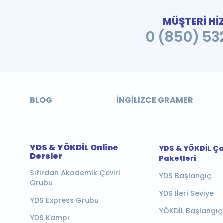
MÜŞTERİ Hİ
0 (850) 532
BLOG
İNGILIZCE GRAMER
YDS & YÖKDİL Online
YDS & YÖKDİL Ç
Dersler
Paketleri
Sıfırdan Akademik Çeviri
YDS Başlangıç
Grubu
YDS İleri Seviye
YDS Express Grubu
YÖKDİL Başlangıç
YDS Kampı