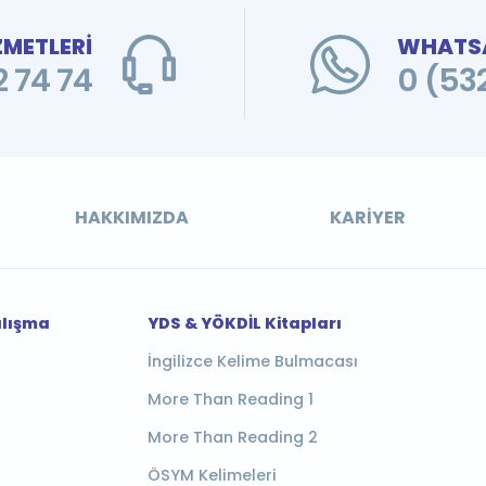
ZMETLERİ
WHATSA
 74 74
0 (53
HAKKIMIZDA
KARIYER
alışma
YDS & YÖKDİL Kitapları
İngilizce Kelime Bulmacası
More Than Reading 1
More Than Reading 2
ÖSYM Kelimeleri