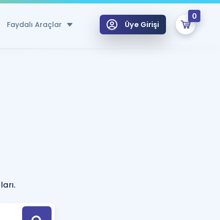
0
Faydalı Araçlar
Üye Girişi
klar
n Ücretsiz Kaynaklar
 için Özel Sözlük
Sepetin Şu An Boş.
ma
uan Hesaplama Aracı
i Hoca ile seni sınava hazırlayacak onlarca eğitim seni bekliyor!
Şifremi Hatırlamıyorum
GİRİŞ YAP
azırlananlar için Öneriler
arı.
kvimi
ÜYE DEĞİLİM
arı Tek Takvimde