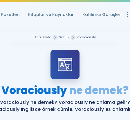
Paketleri
Kitaplar ve Kaynaklar
Katılımcı Görüşleri
Ücretsiz Kayna
Ana Sayfa
Sözlük
voraciously
YDS ve YÖKDİL içi
Sözlük
İngilizce Sınavları
Puan Hesapla
Voraciously
ne demek?
YDS ve YÖKDİL P
Remz
Rehberlik Aracı
Voraciously ne demek? Voraciously ne anlama gelir?
YDS ve YÖKDİL'e H
aciously İngilizce örnek cümle. Voraciously eş anlamlıl
ÖSYM Sınav Ta
Tüm ÖSYM Sınavl