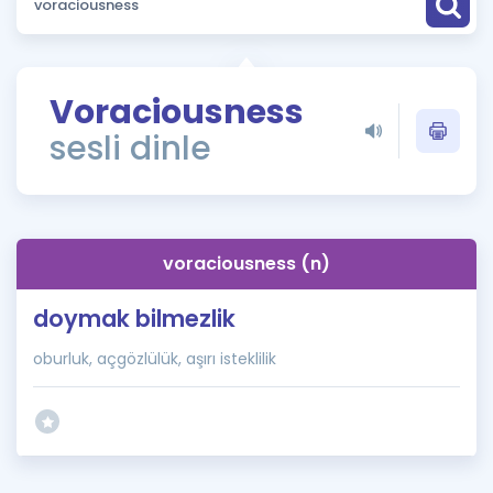
Puan Hesaplama
Rehberlik Aracı
Voraciousness
ÖSYM Sınav Takvimi
sesli dinle
Kampanyalar
Blog
voraciousness (n)
İngilizce Gramer
doymak bilmezlik
oburluk, açgözlülük, aşırı isteklilik