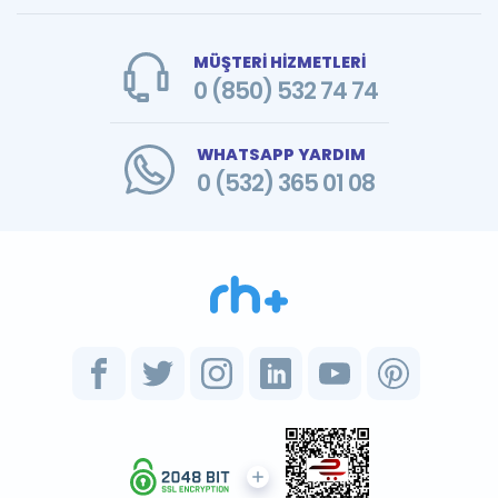
MÜŞTERİ HİZMETLERİ
0 (850) 532 74 74
WHATSAPP YARDIM
0 (532) 365 01 08