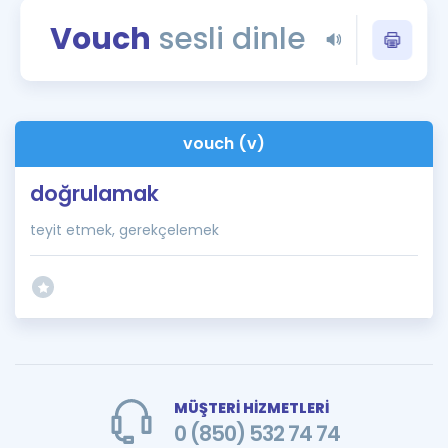
Puan Hesaplama
Vouch
sesli dinle
Rehberlik Aracı
ÖSYM Sınav Takvimi
vouch (v)
Kampanyalar
doğrulamak
Blog
teyit etmek, gerekçelemek
İngilizce Gramer
MÜŞTERİ HİZMETLERİ
0 (850) 532 74 74