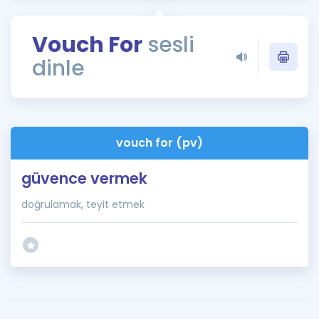
Puan Hesaplama
Vouch For
sesli
Rehberlik Aracı
dinle
ÖSYM Sınav Takvimi
Kampanyalar
Blog
vouch for (pv)
İngilizce Gramer
güvence vermek
doğrulamak, teyit etmek