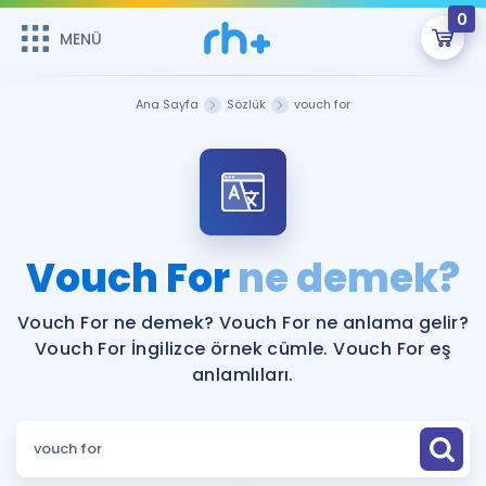
0
MENÜ
MENÜ
Üye Girişi
Ana Sayfa
Sözlük
vouch for
Online Dersler
Sepetin Şu An Boş.
Çalışma Paketleri
Remzi Hoca ile seni sınava hazırlayacak onlarca eğitim seni
bekliyor!
Kitaplar ve Kaynaklar
GİRİŞ YAP
Vouch For
ne demek?
Katılımcı Görüşleri
Şifremi Hatırlamıyorum
Vouch For ne demek? Vouch For ne anlama gelir?
Vouch For İngilizce örnek cümle. Vouch For eş
ÜYE DEĞİLİM
Faydalı Araçlar
anlamlıları.
Ücretsiz Kaynaklar
Blog
İngilizce Gramer
Hakkımızda
Kariyer
Sözlük
Soru & Cevap
İletişim