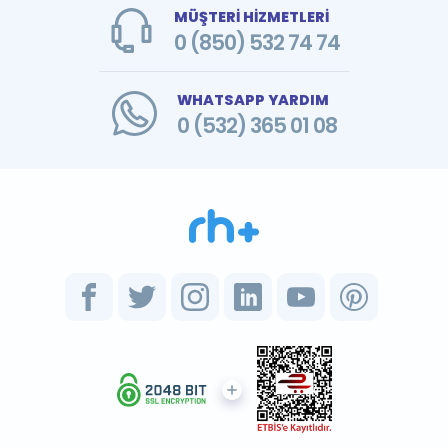
MÜŞTERİ HİZMETLERİ
0 (850) 532 74 74
WHATSAPP YARDIM
0 (532) 365 01 08