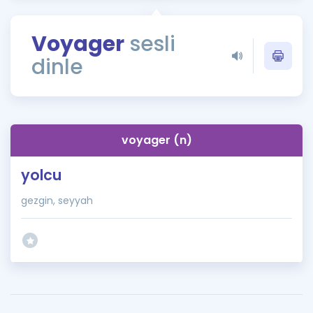
Puan Hesaplama
Voyager
sesli
Rehberlik Aracı
dinle
ÖSYM Sınav Takvimi
Kampanyalar
Blog
voyager (n)
İngilizce Gramer
yolcu
gezgin, seyyah