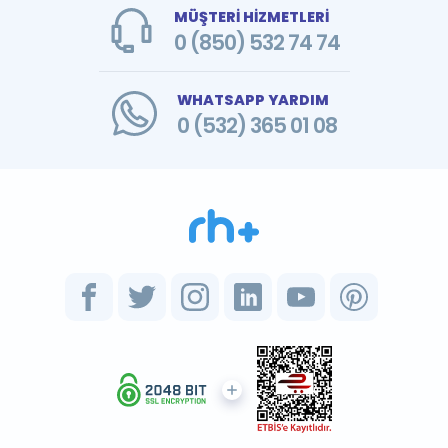
MÜŞTERİ HİZMETLERİ
0 (850) 532 74 74
WHATSAPP YARDIM
0 (532) 365 01 08