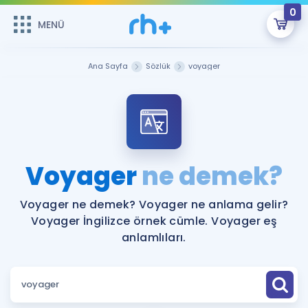
0
MENÜ
MENÜ
Üye Girişi
Ana Sayfa
Sözlük
voyager
Online Dersler
Sepetin Şu An Boş.
Çalışma Paketleri
Remzi Hoca ile seni sınava hazırlayacak onlarca eğitim seni
bekliyor!
Kitaplar ve Kaynaklar
GİRİŞ YAP
Voyager
ne demek?
Katılımcı Görüşleri
Şifremi Hatırlamıyorum
Voyager ne demek? Voyager ne anlama gelir?
Voyager İngilizce örnek cümle. Voyager eş
ÜYE DEĞİLİM
Faydalı Araçlar
anlamlıları.
Ücretsiz Kaynaklar
Blog
İngilizce Gramer
Hakkımızda
Kariyer
Sözlük
Soru & Cevap
İletişim