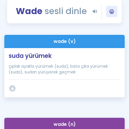
Puan Hesaplama
Wade
sesli dinle
Rehberlik Aracı
ÖSYM Sınav Takvimi
wade (v)
Kampanyalar
suda yürümek
Blog
çıplak ayakla yürümek (suda), bata çıka yürümek
İngilizce Gramer
(suda), sudan yürüyerek geçmek
wade (n)