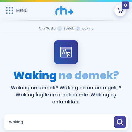
0
MENÜ
MENÜ
Üye Girişi
Ana Sayfa
Sözlük
waking
Online Dersler
Sepetin Şu An Boş.
Çalışma Paketleri
Remzi Hoca ile seni sınava hazırlayacak onlarca eğitim seni
bekliyor!
Kitaplar ve Kaynaklar
GİRİŞ YAP
Waking
ne demek?
Katılımcı Görüşleri
Şifremi Hatırlamıyorum
Waking ne demek? Waking ne anlama gelir?
Waking İngilizce örnek cümle. Waking eş
ÜYE DEĞİLİM
Faydalı Araçlar
anlamlıları.
Ücretsiz Kaynaklar
Blog
İngilizce Gramer
Hakkımızda
Kariyer
Sözlük
Soru & Cevap
İletişim