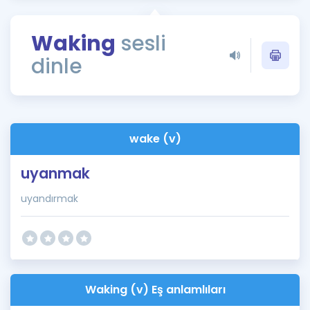
Puan Hesaplama
Waking
sesli
Rehberlik Aracı
dinle
ÖSYM Sınav Takvimi
Kampanyalar
Blog
wake (v)
İngilizce Gramer
uyanmak
uyandırmak
Waking (v) Eş anlamlıları