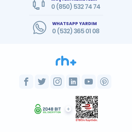
0 (850) 532 74 74
WHATSAPP YARDIM
0 (532) 365 01 08