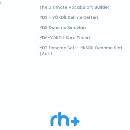
e
The Ultimate Vocabulary Builder
YDS - YÖKDİL Kelime Defteri
YDS Deneme Sınavları
YDS-YÖKDİL Soru Tipleri
YDT Deneme Seti - YKSDİL Deneme Seti
| Set 1