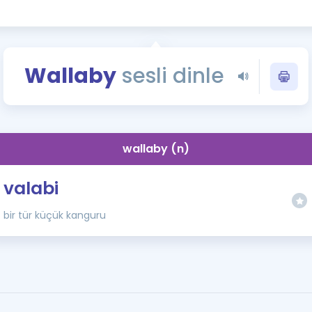
Kampanyalar
Eğitim ve Kitaplar
Blog
Wallaby
sesli dinle
YDS - YÖKDİL Tüm S
İngilizce Gram
İngilizce Gramer
wallaby (n)
valabi
bir tür küçük kanguru