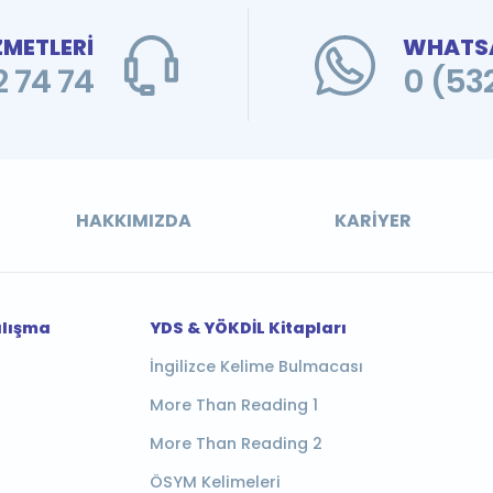
ZMETLERİ
WHATSA
 74 74
0 (53
HAKKIMIZDA
KARIYER
alışma
YDS & YÖKDİL Kitapları
İngilizce Kelime Bulmacası
More Than Reading 1
More Than Reading 2
ÖSYM Kelimeleri