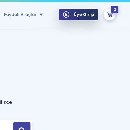
0
Faydalı Araçlar
Üye Girişi
klar
n Ücretsiz Kaynaklar
 için Özel Sözlük
Sepetin Şu An Boş.
ma
uan Hesaplama Aracı
i Hoca ile seni sınava hazırlayacak onlarca eğitim seni bekliyor!
Şifremi Hatırlamıyorum
GİRİŞ YAP
lizce
azırlananlar için Öneriler
kvimi
ÜYE DEĞİLİM
arı Tek Takvimde