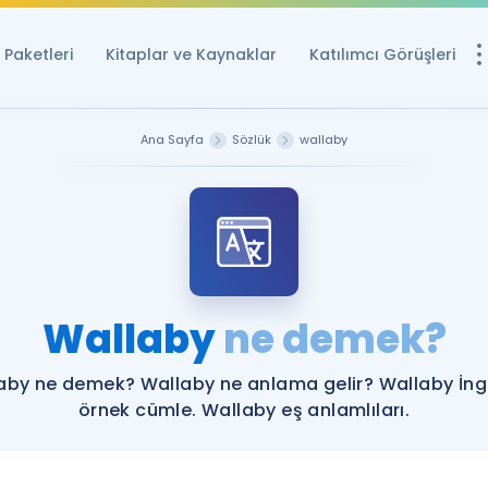
Paketleri
Kitaplar ve Kaynaklar
Katılımcı Görüşleri
Ücretsiz Kayna
Ana Sayfa
Sözlük
wallaby
YDS ve YÖKDİL içi
Sözlük
İngilizce Sınavları
Puan Hesapla
Wallaby
ne demek?
YDS ve YÖKDİL P
Remz
Rehberlik Aracı
aby ne demek? Wallaby ne anlama gelir? Wallaby İngi
YDS ve YÖKDİL'e H
örnek cümle. Wallaby eş anlamlıları.
ÖSYM Sınav Ta
Tüm ÖSYM Sınavl