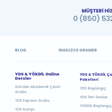
MÜŞTERİ Hİ
0 (850) 532
BLOG
İNGILIZCE GRAMER
YDS & YÖKDİL Online
YDS & YÖKDİL Ç
Dersler
Paketleri
Sıfırdan Akademik Çeviri
YDS Başlangıç
Grubu
YDS İleri Seviye
YDS Express Grubu
YÖKDİL Başlangıç
YDS Kampı