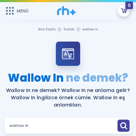
0
MENÜ
MENÜ
Üye Girişi
Ana Sayfa
Sözlük
wallow in
Online Dersler
Sepetin Şu An Boş.
Çalışma Paketleri
Remzi Hoca ile seni sınava hazırlayacak onlarca eğitim seni
bekliyor!
Kitaplar ve Kaynaklar
GİRİŞ YAP
Wallow In
ne demek?
Katılımcı Görüşleri
Şifremi Hatırlamıyorum
Wallow In ne demek? Wallow In ne anlama gelir?
Wallow In İngilizce örnek cümle. Wallow In eş
ÜYE DEĞİLİM
Faydalı Araçlar
anlamlıları.
Ücretsiz Kaynaklar
Blog
İngilizce Gramer
Hakkımızda
Kariyer
Sözlük
Soru & Cevap
İletişim