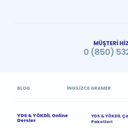
MÜŞTERİ Hİ
0 (850) 532
BLOG
İNGILIZCE GRAMER
YDS & YÖKDİL Online
YDS & YÖKDİL Ç
Dersler
Paketleri