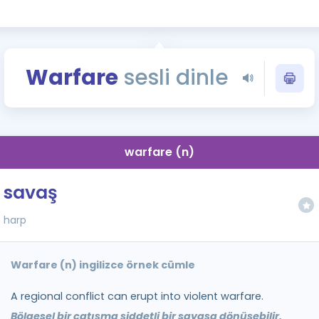
Kampanyalar
Eğitim ve Kitaplar
Blog
Warfare
sesli dinle
YDS - YÖKDİL Tüm S
İngilizce Gram
İngilizce Gramer
warfare (n)
savaş
harp
Warfare (n) ingilizce örnek cümle
A regional conflict can erupt into violent warfare.
Bölgesel bir çatışma şiddetli bir savaşa dönüşebilir.