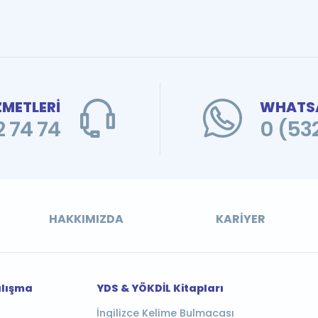
ZMETLERİ
WHATSA
 74 74
0 (53
HAKKIMIZDA
KARIYER
alışma
YDS & YÖKDİL Kitapları
İngilizce Kelime Bulmacası