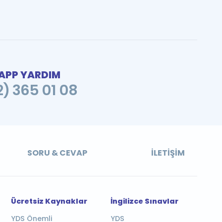
PP YARDIM
2) 365 01 08
SORU & CEVAP
İLETIŞIM
Ücretsiz Kaynaklar
İngilizce Sınavlar
YDS Önemli
YDS