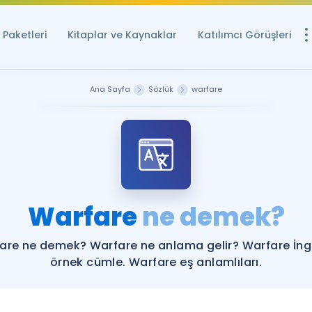
Paketleri
Kitaplar ve Kaynaklar
Katılımcı Görüşleri
Ücretsiz Kayna
Ana Sayfa
Sözlük
warfare
YDS ve YÖKDİL içi
Sözlük
İngilizce Sınavları
Puan Hesapla
Warfare
ne demek?
YDS ve YÖKDİL P
Remz
Rehberlik Aracı
are ne demek? Warfare ne anlama gelir? Warfare İngi
YDS ve YÖKDİL'e H
örnek cümle. Warfare eş anlamlıları.
ÖSYM Sınav Ta
Tüm ÖSYM Sınavl