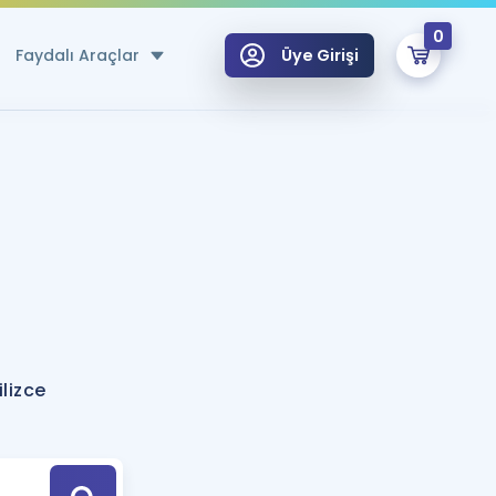
0
Faydalı Araçlar
Üye Girişi
klar
n Ücretsiz Kaynaklar
 için Özel Sözlük
Sepetin Şu An Boş.
ma
uan Hesaplama Aracı
i Hoca ile seni sınava hazırlayacak onlarca eğitim seni bekliyor!
Şifremi Hatırlamıyorum
GİRİŞ YAP
lizce
azırlananlar için Öneriler
kvimi
ÜYE DEĞİLİM
arı Tek Takvimde