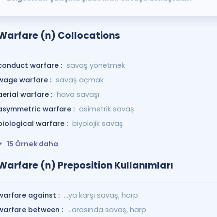
Warfare (n) Collocations
conduct warfare :
savaş yönetmek
wage warfare :
savaş açmak
aerial warfare :
hava savaşı
asymmetric warfare :
asimetrik savaş
biological warfare :
biyolojik savaş
15 Örnek daha
Warfare (n) Preposition Kullanımları
warfare against :
...ya karşı savaş, harp
warfare between :
...arasında savaş, harp