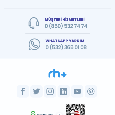
MÜŞTERİ HİZMETLERİ
0 (850) 532 74 74
WHATSAPP YARDIM
0 (532) 365 01 08