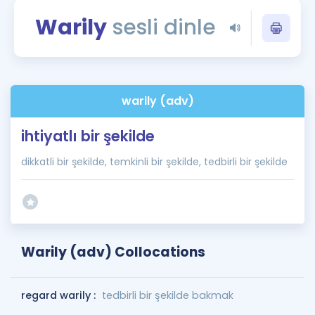
Puan Hesaplama
Warily
sesli dinle
Rehberlik Aracı
ÖSYM Sınav Takvimi
warily (adv)
Kampanyalar
ihtiyatlı bir şekilde
Blog
dikkatli bir şekilde, temkinli bir şekilde, tedbirli bir şekilde
İngilizce Gramer
Warily (adv) Collocations
regard warily :
tedbirli bir şekilde bakmak