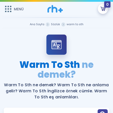
0
MENÜ
MENÜ
Üye Girişi
Ana Sayfa
Sözlük
warm to sth
Online Dersler
Sepetin Şu An Boş.
Çalışma Paketleri
Remzi Hoca ile seni sınava hazırlayacak onlarca eğitim seni
bekliyor!
Kitaplar ve Kaynaklar
GİRİŞ YAP
Warm To Sth
ne
Katılımcı Görüşleri
demek?
Şifremi Hatırlamıyorum
ÜYE DEĞİLİM
Faydalı Araçlar
Warm To Sth ne demek? Warm To Sth ne anlama
gelir? Warm To Sth İngilizce örnek cümle. Warm
Ücretsiz Kaynaklar
Blog
İngilizce Gramer
To Sth eş anlamlıları.
Hakkımızda
Kariyer
Sözlük
Soru & Cevap
İletişim