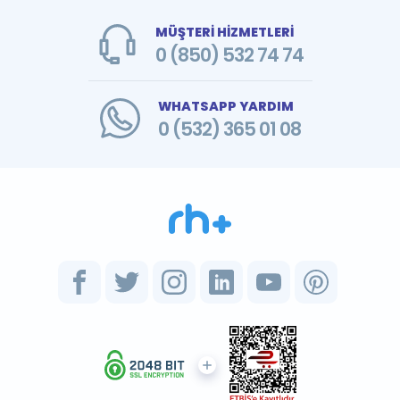
MÜŞTERİ HİZMETLERİ
0 (850) 532 74 74
WHATSAPP YARDIM
0 (532) 365 01 08