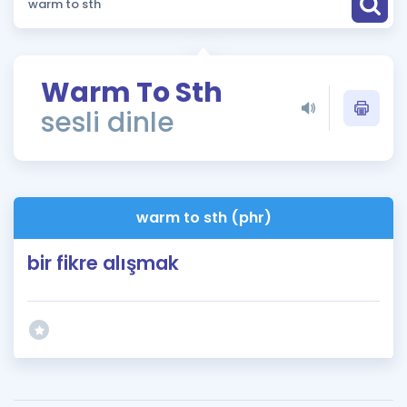
Puan Hesaplama
Rehberlik Aracı
Warm To Sth
ÖSYM Sınav Takvimi
sesli dinle
Kampanyalar
Blog
warm to sth (phr)
İngilizce Gramer
bir fikre alışmak