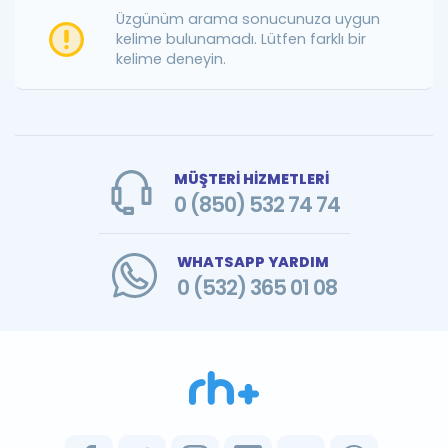
Puan Hesaplama
Üzgünüm arama sonucunuza uygun
kelime bulunamadı. Lütfen farklı bir
kelime deneyin.
Rehberlik Aracı
ÖSYM Sınav Takvimi
Kampanyalar
MÜŞTERİ HİZMETLERİ
Blog
0 (850) 532 74 74
İngilizce Gramer
WHATSAPP YARDIM
0 (532) 365 01 08