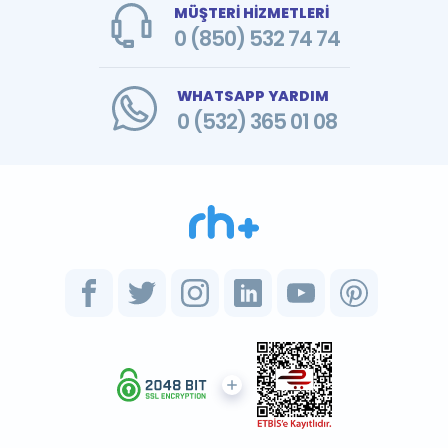
MÜŞTERİ HİZMETLERİ
0 (850) 532 74 74
WHATSAPP YARDIM
0 (532) 365 01 08