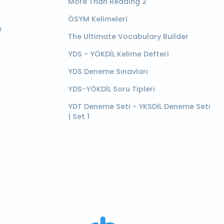
More Than Reading 2
ÖSYM Kelimeleri
e
The Ultimate Vocabulary Builder
YDS - YÖKDİL Kelime Defteri
YDS Deneme Sınavları
YDS-YÖKDİL Soru Tipleri
YDT Deneme Seti - YKSDİL Deneme Seti
| Set 1