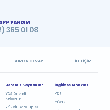
PP YARDIM
2) 365 01 08
SORU & CEVAP
İLETIŞIM
Ücretsiz Kaynaklar
İngilizce Sınavlar
YDS Önemli
YDS
Kelimeler
YÖKDİL
YÖKDİL Soru Tipleri