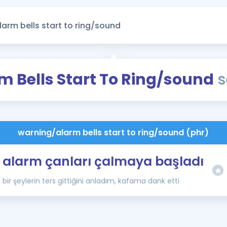
Kampanyalar
Eğitim ve Kitaplar
Blog
YDS - YÖKDİL Tüm S
 Bells Start To Ring/sound
s
İngilizce Gram
İngilizce Gramer
warning/alarm bells start to ring/sound (phr)
alarm çanları çalmaya başladı
bir şeylerin ters gittiğini anladım, kafama dank etti