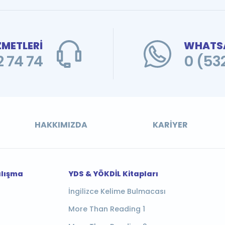
ZMETLERİ
WHATSA
 74 74
0 (53
HAKKIMIZDA
KARIYER
alışma
YDS & YÖKDİL Kitapları
İngilizce Kelime Bulmacası
More Than Reading 1