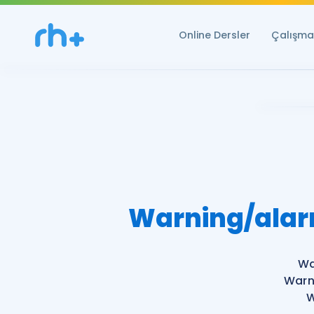
Online Dersler
Çalışma 
Warning/alarm
Wa
Warni
W