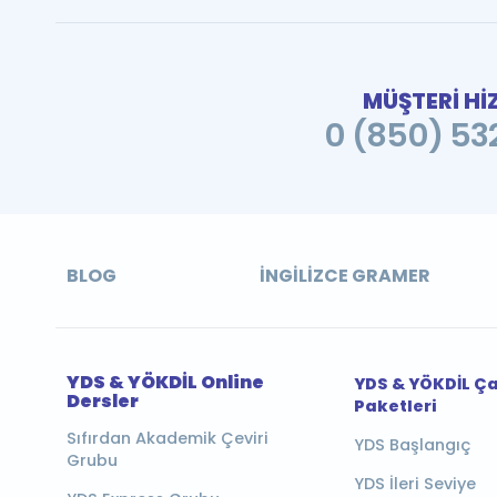
MÜŞTERİ Hİ
0 (850) 532
BLOG
İNGILIZCE GRAMER
YDS & YÖKDİL Online
YDS & YÖKDİL Ç
Dersler
Paketleri
Sıfırdan Akademik Çeviri
YDS Başlangıç
Grubu
YDS İleri Seviye