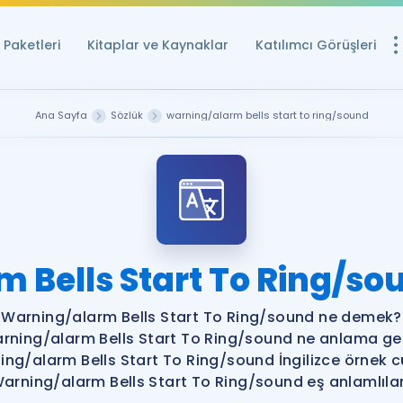
Paketleri
Kitaplar ve Kaynaklar
Katılımcı Görüşleri
Ücretsiz Kayna
Ana Sayfa
Sözlük
warning/alarm bells start to ring/sound
YDS ve YÖKDİL içi
Sözlük
İngilizce Sınavları
Puan Hesapla
 Bells Start To Ring/s
YDS ve YÖKDİL P
Remz
Rehberlik Aracı
Warning/alarm Bells Start To Ring/sound ne demek?
YDS ve YÖKDİL'e H
rning/alarm Bells Start To Ring/sound ne anlama gel
ng/alarm Bells Start To Ring/sound İngilizce örnek 
ÖSYM Sınav Ta
arning/alarm Bells Start To Ring/sound eş anlamlılar
Tüm ÖSYM Sınavl