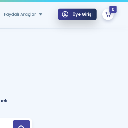
0
Faydalı Araçlar
Üye Girişi
klar
n Ücretsiz Kaynaklar
 için Özel Sözlük
Sepetin Şu An Boş.
ma
uan Hesaplama Aracı
i Hoca ile seni sınava hazırlayacak onlarca eğitim seni bekliyor!
Şifremi Hatırlamıyorum
GİRİŞ YAP
rnek
azırlananlar için Öneriler
kvimi
ÜYE DEĞİLİM
arı Tek Takvimde