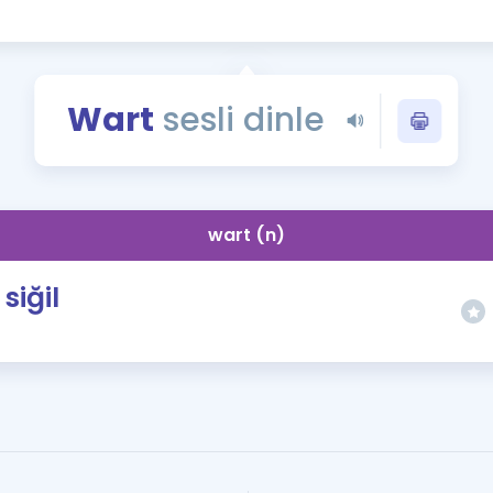
Kampanyalar
Eğitim ve Kitaplar
Blog
Wart
sesli dinle
YDS - YÖKDİL Tüm S
İngilizce Gram
İngilizce Gramer
wart (n)
siğil