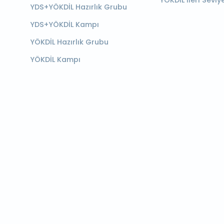
YÖKDİL İleri Seviy
YDS+YÖKDİL Hazırlık Grubu
YDS+YÖKDİL Kampı
YÖKDİL Hazırlık Grubu
YÖKDİL Kampı