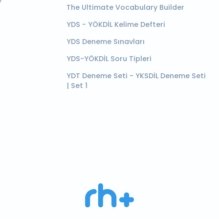
e
The Ultimate Vocabulary Builder
YDS - YÖKDİL Kelime Defteri
YDS Deneme Sınavları
YDS-YÖKDİL Soru Tipleri
YDT Deneme Seti - YKSDİL Deneme Seti
| Set 1