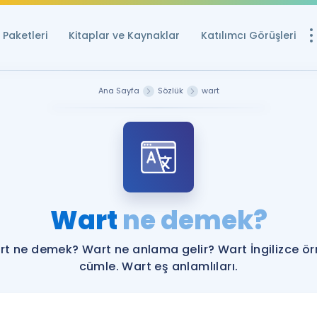
Paketleri
Kitaplar ve Kaynaklar
Katılımcı Görüşleri
Ücretsiz Kayna
Ana Sayfa
Sözlük
wart
YDS ve YÖKDİL içi
Sözlük
İngilizce Sınavları
Puan Hesapla
Wart
ne demek?
YDS ve YÖKDİL P
Remz
Rehberlik Aracı
t ne demek? Wart ne anlama gelir? Wart İngilizce ö
YDS ve YÖKDİL'e H
cümle. Wart eş anlamlıları.
ÖSYM Sınav Ta
Tüm ÖSYM Sınavl