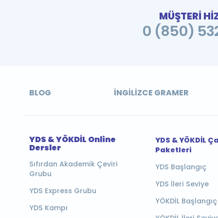
MÜŞTERİ Hİ
0 (850) 532
BLOG
İNGILIZCE GRAMER
YDS & YÖKDİL Online
YDS & YÖKDİL Ç
Dersler
Paketleri
Sıfırdan Akademik Çeviri
YDS Başlangıç
Grubu
YDS İleri Seviye
YDS Express Grubu
YÖKDİL Başlangıç
YDS Kampı