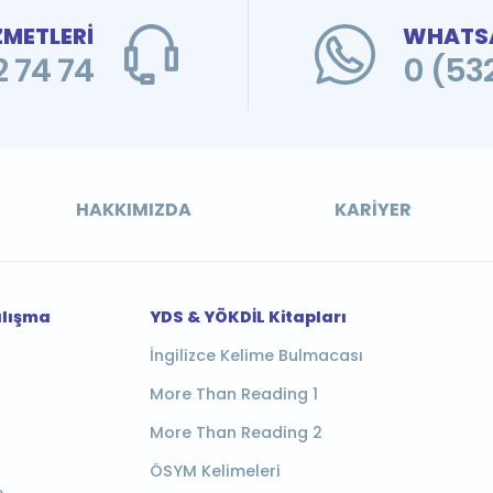
ZMETLERİ
WHATSA
 74 74
0 (53
HAKKIMIZDA
KARIYER
alışma
YDS & YÖKDİL Kitapları
İngilizce Kelime Bulmacası
More Than Reading 1
More Than Reading 2
ÖSYM Kelimeleri